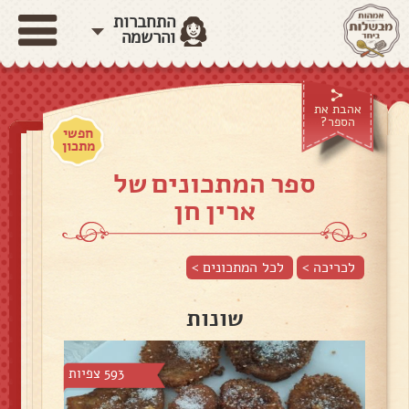
התחברות
והרשמה
אהבת את
הספר?
חפשי
מתכון
ספר המתכונים של
ארין חן
לכריכה >
לכל המתכונים >
שונות
593 צפיות