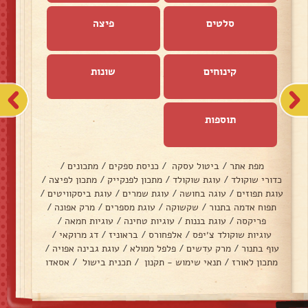
סלטים
פיצה
קינוחים
שונות
תוספות
מפת אתר
/
ביטול עסקה
/
כניסת ספקים
/
מתכונים
/
כדורי שוקולד
/
עוגת שוקולד
/
מתכון לפנקייק
/
מתכון לפיצה
/
עוגת תפוזים
/
עוגה בחושה
/
עוגת שמרים
/
עוגת ביסקוויטים
/
תפוח אדמה בתנור
/
שקשוקה
/
עוגת מספרים
/
מרק אפונה
/
פריקסה
/
עוגת בננות
/
עוגיות טחינה
/
עוגיות חמאה
/
עוגיות שוקולד צ׳יפס
/
אלפחורס
/
בראוניז
/
דג מרוקאי
/
עוף בתנור
/
מרק עדשים
/
פלפל ממולא
/
עוגת גבינה אפויה
/
מתכון לאורז
/
תנאי שימוש - תקנון
/
תכנית בישול
/
אסאדו