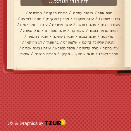
חזה הודו מגולגל...
מפת אתר
/
ביטול עסקה
/
כניסת ספקים
/
מתכונים
/
כדורי שוקולד
/
עוגת שוקולד
/
מתכון לפנקייק
/
מתכון לפיצה
/
עוגת תפוזים
/
עוגה בחושה
/
עוגת שמרים
/
עוגת ביסקוויטים
/
תפוח אדמה בתנור
/
שקשוקה
/
עוגת מספרים
/
מרק אפונה
/
פריקסה
/
עוגת בננות
/
עוגיות טחינה
/
עוגיות חמאה
/
עוגיות שוקולד צ׳יפס
/
אלפחורס
/
בראוניז
/
דג מרוקאי
/
עוף בתנור
/
מרק עדשים
/
פלפל ממולא
/
עוגת גבינה אפויה
/
מתכון לאורז
/
תנאי שימוש - תקנון
/
תכנית בישול
/
אסאדו