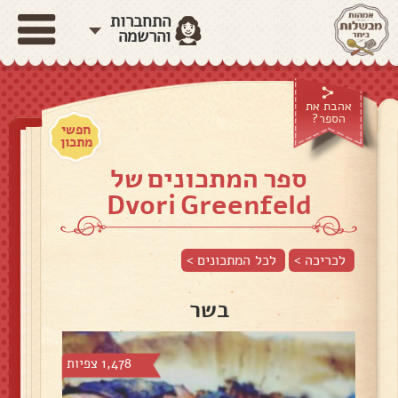
התחברות
והרשמה
אהבת את
הספר?
חפשי
מתכון
ספר המתכונים של
Dvori Greenfeld
לכריכה >
לכל המתכונים >
בשר
1,478 צפיות