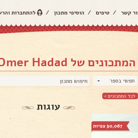
ור קשר
/
טיפים
/
הוסיפי מתכון
/
להתחברות והר
נים של Shiran Ve Omer Hadad
חפשי בספר
לכל המתכונים >
עוגות
50,067 צפיות