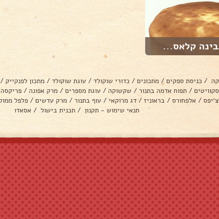
בינה קלאס...
קה
/
כניסת ספקים
/
מתכונים
/
כדורי שוקולד
/
עוגת שוקולד
/
מתכון לפנקייק
/
סקוויטים
/
תפוח אדמה בתנור
/
שקשוקה
/
עוגת מספרים
/
מרק אפונה
/
פריקסה
צ׳יפס
/
אלפחורס
/
בראוניז
/
דג מרוקאי
/
עוף בתנור
/
מרק עדשים
/
פלפל ממול
תנאי שימוש - תקנון
/
תכנית בישול
/
אסאדו