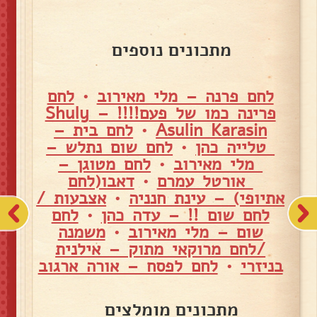
מתכונים נוספים
לחם פרנה – מלי מאירוב
•
לחם
פרינה כמו של פעם!!!! – Shuly
Asulin Karasin
•
לחם בית –
טלייה כהן
•
לחם שום נתלש –
מלי מאירוב
•
לחם מטוגן –
אורטל עמרם
•
דאבו(לחם
אתיופי) – עינת חנניה
•
אצבעות /
לחם שום !! – עדה כהן
•
לחם
שום – מלי מאירוב
•
משמנה
/לחם מרוקאי מתוק – אילנית
בניזרי
•
לחם לפסח – אורה ארגוב
מתכונים מומלצים