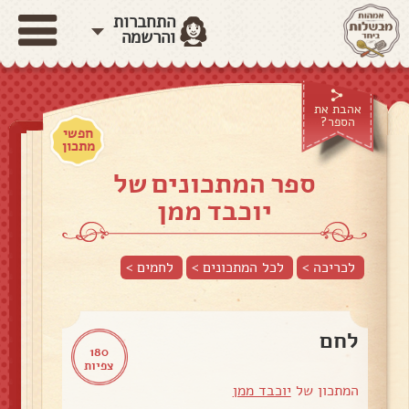
התחברות
והרשמה
אהבת את
הספר?
חפשי
מתכון
ספר המתכונים של
יוכבד ממן
לכריכה >
לכל המתכונים >
לחמים
>
לחם
180
צפיות
המתכון של
יוכבד ממן