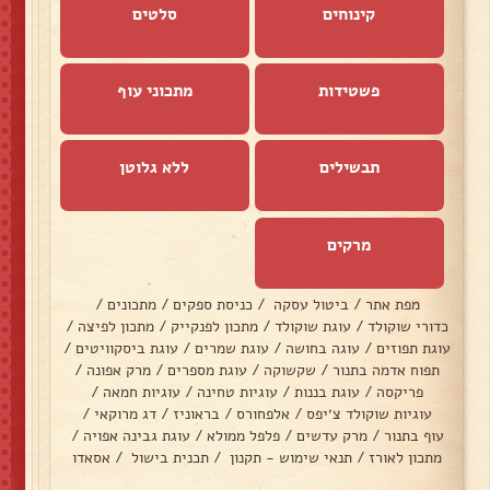
קינוחים
סלטים
פשטידות
מתכוני עוף
תבשילים
ללא גלוטן
מרקים
מפת אתר
/
ביטול עסקה
/
כניסת ספקים
/
מתכונים
/
כדורי שוקולד
/
עוגת שוקולד
/
מתכון לפנקייק
/
מתכון לפיצה
/
עוגת תפוזים
/
עוגה בחושה
/
עוגת שמרים
/
עוגת ביסקוויטים
/
תפוח אדמה בתנור
/
שקשוקה
/
עוגת מספרים
/
מרק אפונה
/
פריקסה
/
עוגת בננות
/
עוגיות טחינה
/
עוגיות חמאה
/
עוגיות שוקולד צ׳יפס
/
אלפחורס
/
בראוניז
/
דג מרוקאי
/
עוף בתנור
/
מרק עדשים
/
פלפל ממולא
/
עוגת גבינה אפויה
/
מתכון לאורז
/
תנאי שימוש - תקנון
/
תכנית בישול
/
אסאדו