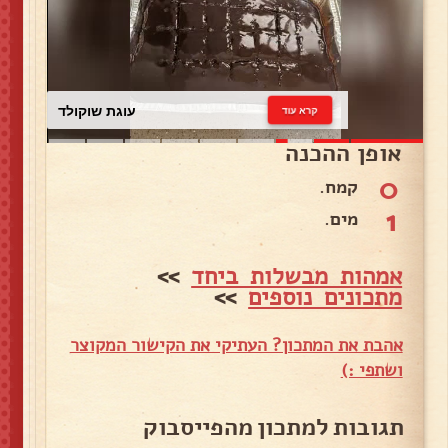
עוגת שוקולד
קרא עוד
אופן ההכנה
0
קמח.
1
מים.
אמהות מבשלות ביחד
>>
מתכונים נוספים
>>
אהבת את המתכון? העתיקי את הקישור המקוצר
ושתפי :)
תגובות למתכון מהפייסבוק