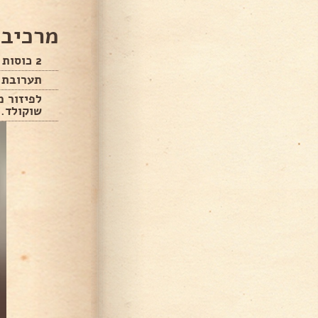
מרכיבי
2 כוסות חלב
תערובת א
לפיזור מ
שוקולד..