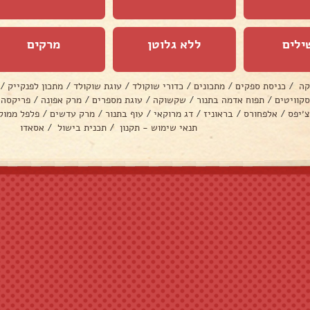
ילים
ללא גלוטן
מרקים
קה
/
כניסת ספקים
/
מתכונים
/
כדורי שוקולד
/
עוגת שוקולד
/
מתכון לפנקייק
/
סקוויטים
/
תפוח אדמה בתנור
/
שקשוקה
/
עוגת מספרים
/
מרק אפונה
/
פריקסה
צ׳יפס
/
אלפחורס
/
בראוניז
/
דג מרוקאי
/
עוף בתנור
/
מרק עדשים
/
פלפל ממול
תנאי שימוש - תקנון
/
תכנית בישול
/
אסאדו