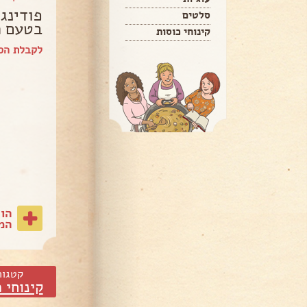
סלטים
בטעם ת
קינוחי כוסות
לקבלת הספר ש
הו
המת
קטגור
קינוחי 