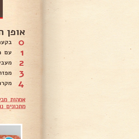
אופן ה
0
בקערה נשים 2
1
עם מ
2
מעבי
3
מפזר
4
מקררי
אמהות מבש
מתכונים נו