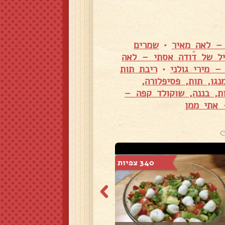
 – לאה מאיר
•
שמרים
יל של דודה אסתי – לאה
– מירי גולני
•
ריבת תות
גו, תות, פסיפלורה,
ת, בננה, שוקולד קפה –
 אתי ממן
340 צפיות
498 צפיות