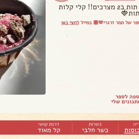
פודינג תות ב2 מצרכים!! קלי קלות
ות🍓
ל תמר זרגרי🫶🏼 במייל
לחצי כאן
ספה לספר
כונים שלי
יה
כשרות
דרגת קושי
כוסות
כשר חלבי
קל מאוד