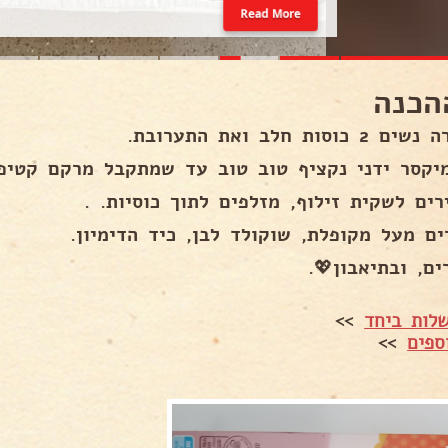
Read More
הכנה
 כוסות חלב ואת התערובת.
יקסר ידני נקציף טוב טוב עד שמתקבל מרקם קטיפת
רים לשקית זילוף, מזלפים לתוך כוסיות. .
ים מעל מקופלת, שוקולד לבן, כיד הדימיון.
ם, ובתיאבון💖.
לות ביחד
>>
ספים
>>