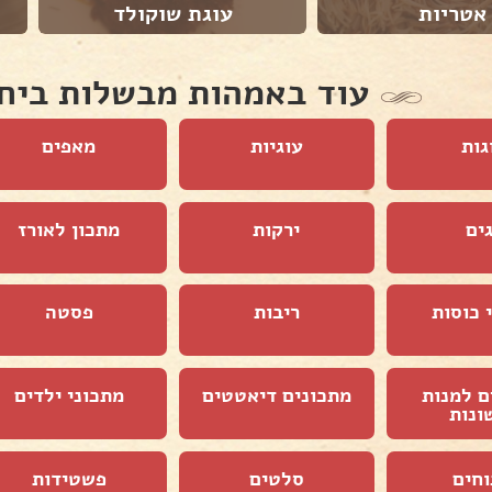
אטריות
עוגת שוקולד
עוד באמהות מבשלות ביח
גות
עוגיות
מאפים
ים
ירקות
מתכון לאורז
 כוסות
ריבות
פסטה
ם למנות
מתכונים דיאטטים
מתכוני ילדים
ונות
וחים
סלטים
פשטידות