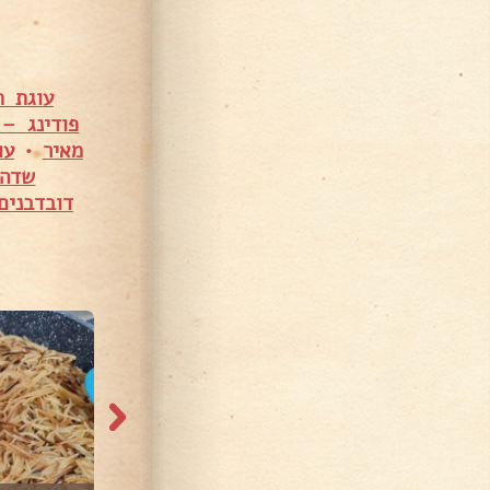
עוגת ת
פודינג – 
מאיר
•
עו
שדה 
דובדבנים
340 צפיות
498 צפיות