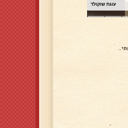
עוגת שוקולד
י..