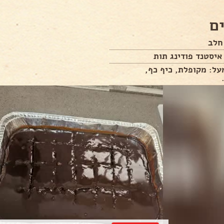
ם
יסטנד פודינג תות
על: מקופלת, כיף כף,