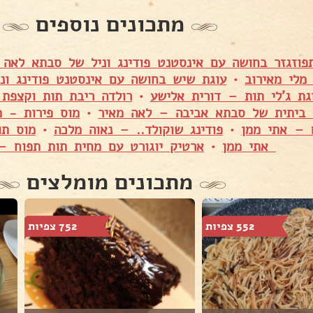
מתכונים נוספים
פוזגזר בחושה עם אינסטנט פודינג וניל של סבתא לאה
מלי מאירוב
•
עוגת שיש בחושה עם אינסטנט פודינג ונ
גת ג'לי תות – דורית אלישע
•
רולדה ריבת תות וקצפת 
ביתית של סבתא אביבה – לאה מאיר
•
מוס פירות - מנ
 – אתי ממן
•
פודינג שוקולד.. – נאוה מלכה
•
מוס תו
אתי ממן
•
ארטיק יוגורט עם מחית תות תפוח –
מתכונים מומלצים
552 צפיות
752 צפיות