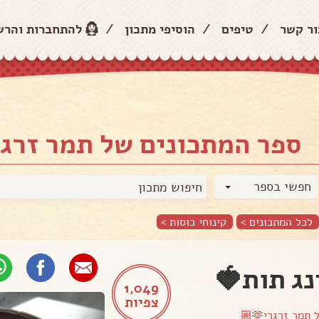
ור קשר
/
טיפים
/
הוסיפי מתכון
/
להתחברות והר
ספר המתכונים של תמר זרגרי🫶
חפשי בספר
לכל המתכונים >
קינוחי כוסות
>
נג תות🍓
1,049
צפיות
ל
תמר זרגרי🫶🏼