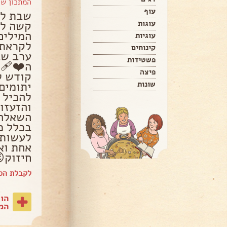
המתכון ש
עוף
שבת לא
קשה לה
עוגות
המילים
עוגיות
לקראת 
קינוחים
פשטידות
ה❤‍🩹 
פיצה
קודש ל
יתומים
שונות
להכיל 
השאלה 
בכלל מ
אחת ואח
חיזוק😉
לקבלת הספ
הו
המת