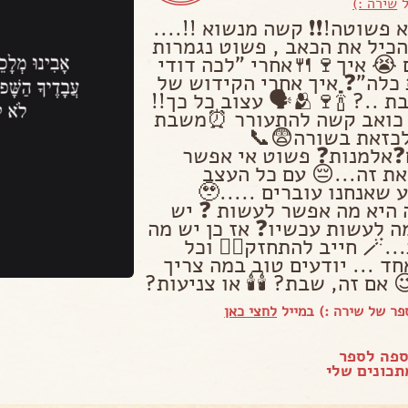
ל
שירה :)
 פשוטה!❗❗ קשה מנשוא !!....
כיל את הכאב , פשוט נגמרות
 😭 איך🍷🍴אחרי "לכה דודי
כלה"❓ איך אחרי הקידוש של
ערב שבת ..? 🍾🍷🫂🗣️ עצוב כל כך!!
כואב קשה להתעורר ⏰משבת
כזאת בשורה😨📞
❓אלמנות❓ פשוט אי אפשר
את זה...😔 עם כל העצב
והזעזוע שאנחנו עוברים .....🥹
היא מה אפשר לעשות ❓ יש
ה לעשות עכשיו❓ אז כן יש מה
לעשות...🪄 חייב להתחזק👌🏻 וכל
ד ... יודעים טוב במה צריך
 אם זה, שבת? 🕯️🕯️ או צניעות?
ר של שירה :) במייל
לחצי כאן
ספה לספר
כונים שלי