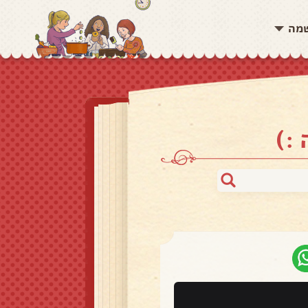
שמה
:)