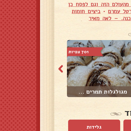
מהעולם הזה וגם לפסח כן
רטל עמרם
•
ביצים חומות
נה. – לאה מאיר
701 צפיות
1,046 צפיות
מגולגלות תמרים ...
נקניקיות עוף שנ...
ד
גלידות