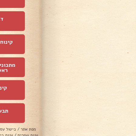
דג
קינוחי
מתכוני
ראש
קינ
תבש
מפת אתר
/
ביטול עס
עוגת שמרים
/
עוגת בי