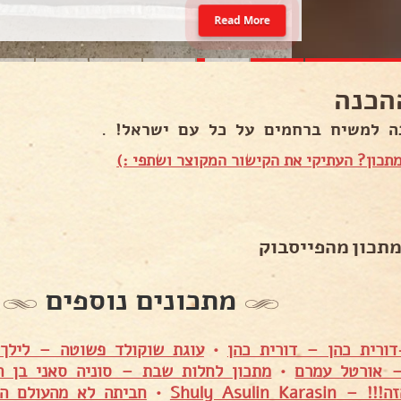
Read More
הכנה
ה למשיח ברחמים על כל עם ישראל! .
תכון? העתיקי את הקישור המקוצר ושתפי :)
מתכון מהפייסבוק
מתכונים נוספים
דורית כהן – דורית כהן
•
עוגת שוקולד פשוטה – לילך 
 אורטל עמרם
•
מתכון לחלות שבת – סוניה סאני בן ה
Shuly Asulin Kara
•
חביתה לא מהעולם ה