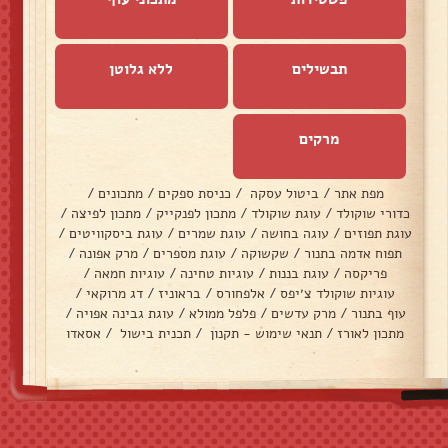
תבשילים
ללא גלוטן
מרקים
מפת אתר
/
ביטול עסקה
/
כניסת ספקים
/
מתכונים
/
כדורי שוקולד
/
עוגת שוקולד
/
מתכון לפנקייק
/
מתכון לפיצה
/
עוגת תפוזים
/
עוגה בחושה
/
עוגת שמרים
/
עוגת ביסקוויטים
/
תפוח אדמה בתנור
/
שקשוקה
/
עוגת מספרים
/
מרק אפונה
/
פריקסה
/
עוגת בננות
/
עוגיות טחינה
/
עוגיות חמאה
/
עוגיות שוקולד צ׳יפס
/
אלפחורס
/
בראוניז
/
דג מרוקאי
/
עוף בתנור
/
מרק עדשים
/
פלפל ממולא
/
עוגת גבינה אפויה
/
מתכון לאורז
/
תנאי שימוש - תקנון
/
תכנית בישול
/
אסאדו