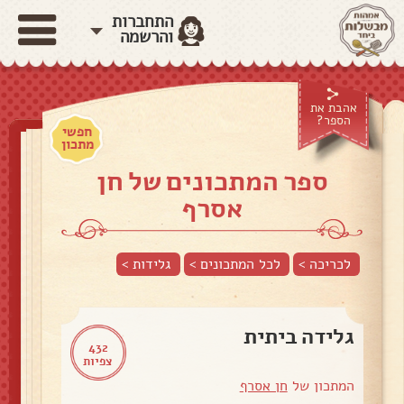
התחברות
והרשמה
אהבת את
הספר?
חפשי
מתכון
ספר המתכונים של חן
אסרף
לכריכה >
לכל המתכונים >
גלידות
>
גלידה ביתית
432
צפיות
המתכון של
חן אסרף