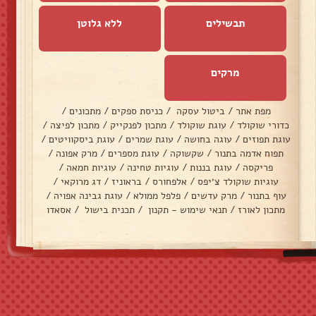
תבשילים
ללא גלוטן
מרקים
מפת אתר
/
ביטול עסקה
/
כניסת ספקים
/
מתכונים
/
כדורי שוקולד
/
עוגת שוקולד
/
מתכון לפנקייק
/
מתכון לפיצה
/
עוגת תפוזים
/
עוגה בחושה
/
עוגת שמרים
/
עוגת ביסקוויטים
/
תפוח אדמה בתנור
/
שקשוקה
/
עוגת מספרים
/
מרק אפונה
/
פריקסה
/
עוגת בננות
/
עוגיות טחינה
/
עוגיות חמאה
/
עוגיות שוקולד צ׳יפס
/
אלפחורס
/
בראוניז
/
דג מרוקאי
/
עוף בתנור
/
מרק עדשים
/
פלפל ממולא
/
עוגת גבינה אפויה
/
מתכון לאורז
/
תנאי שימוש - תקנון
/
תכנית בישול
/
אסאדו