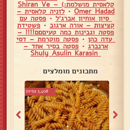
קלאסית מושלמת:) – Shiran Ve
Omer Hadad
•
לזניה קלאסית –
סיון אוחיון אברג׳ל
•
פסטה עם
קציצות – אורה ארגוב
•
פשטידת
פסטה וגבינות כמה טעיםםם!!!! –
עדה כהן
•
פסטה מוקרמת – דסי
ארנברג
•
פסטה בסיר אחד –
Shuly Asulin Karasin
מתכונים מומלצים
 צפיות
3,408 צפיות