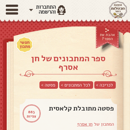
התחברות
והרשמה
אהבת את
הספר?
חפשי
מתכון
ספר המתכונים של חן
אסרף
לכריכה >
לכל המתכונים >
פסטה
>
פסטה מתובלת קלאסית
883
צפיות
המתכון של
חן אסרף