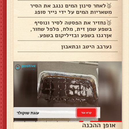
🥈לאחר סינון המים ננגב את הסיר
משאריות המים על ידי נייר סופג
🥉נחזיר את הפסטה לסיר ונוסיף
בשפע שמן זית, מלח, פלפל שחור,
אןרגנו בשפע ובזיליקום בשפע.
נערבב היטב ובתאבון
עוגת שוקולד
קרא עוד
אופן ההכנה