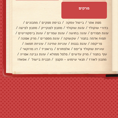
מרקים
מפת אתר
/
ביטול עסקה
/
כניסת ספקים
/
מתכונים
/
כדורי שוקולד
/
עוגת שוקולד
/
מתכון לפנקייק
/
מתכון לפיצה
/
עוגת תפוזים
/
עוגה בחושה
/
עוגת שמרים
/
עוגת ביסקוויטים
/
תפוח אדמה בתנור
/
שקשוקה
/
עוגת מספרים
/
מרק אפונה
/
פריקסה
/
עוגת בננות
/
עוגיות טחינה
/
עוגיות חמאה
/
עוגיות שוקולד צ׳יפס
/
אלפחורס
/
בראוניז
/
דג מרוקאי
/
עוף בתנור
/
מרק עדשים
/
פלפל ממולא
/
עוגת גבינה אפויה
/
מתכון לאורז
/
תנאי שימוש - תקנון
/
תכנית בישול
/
אסאדו