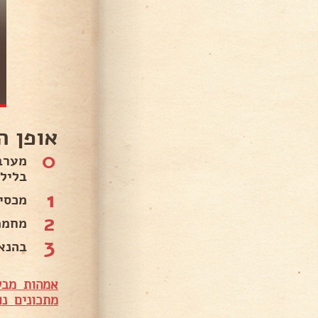
אופן ה
0
מערב
בליל
1
מכסי
2
מחממ
3
בהנא
אמהות מבש
מתכונים נו