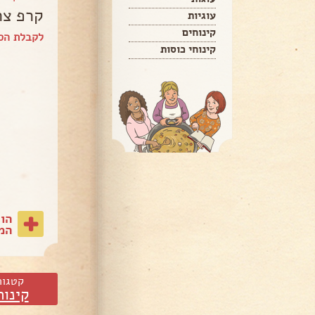
קרפ צר
עוגיות
קינוחים
לקבלת הס
קינוחי כוסות
הו
המת
קטגור
קינוח