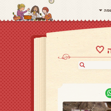
שמה
 🤍