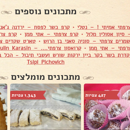
מתכונים נוספים
רפתי אמיתי ! – נטלי
•
קרפ כשר לפסח – ירדנה ג'אנ
סיון אסולין מלול
•
קרפ צרפתי – אתי ממן
•
קרפ צרפ
שמרים צרפתי – סוניה סאני בן הרוש
•
טארט שקדים צרפ
צרפתי – אתי ממן
•
קרואסון צרפתי.... – Shuly Asulin Karasin
דרת בשר בקר ביין ירקות שורש ועשבי תיבול - הכל ב
Tsipi Pichovich
מתכונים מומלצים
427 צפיות
1,343 צפיות