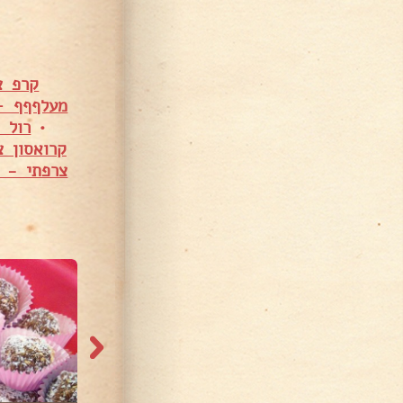
קרפ צ
מעלףףף – 
•
רול 
קרואסון 
צרפתי - ק
358 צפיות
361 צפיות