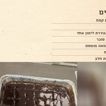
ם
וררת לימון אחד