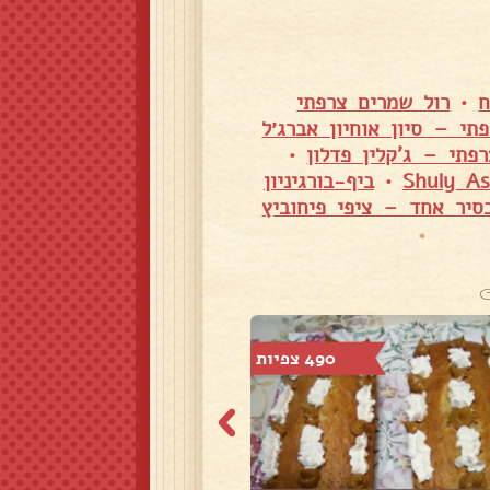
ח
•
רול שמרים צרפתי
תי – סיון אוחיון אברג׳ל
תי – ג'קלין פדלון
•
•
ביף-בורגיניון
סיר אחד – ציפי פיחוביץ
490 צפיות
276 צפיות