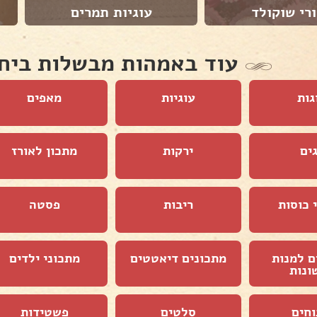
רי שוקולד
עוגיות תמרים
עוד באמהות מבשלות ביח
גות
עוגיות
מאפים
ים
ירקות
מתכון לאורז
 כוסות
ריבות
פסטה
ם למנות
מתכונים דיאטטים
מתכוני ילדים
ונות
וחים
סלטים
פשטידות