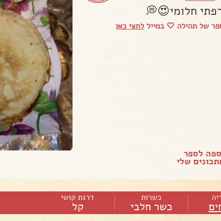
פתי חלומי😍💭
פר של תהילה 🤍 במייל
לחצי כאן
ספה לספר
כונים שלי
יה
כשרות
דרגת קושי
ים
כשר חלבי
קל