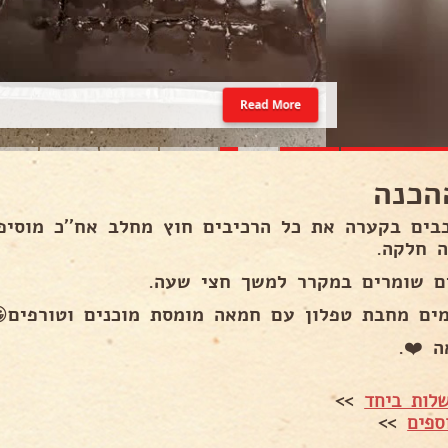
Read More
הכנה
בים בקערה את כל הרכיבים חוץ מחלב אח''כ מוסיפ
ה חלקה.
ם שומרים במקרר למשך חצי שעה.
ים מחבת טפלון עם חמאה מומסת מוכנים וטורפים😀
ה ❤️.
לות ביחד
>>
ספים
>>