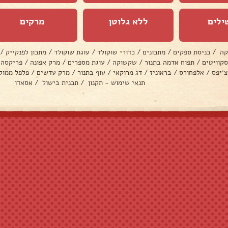
ילים
ללא גלוטן
מרקים
קה
/
כניסת ספקים
/
מתכונים
/
כדורי שוקולד
/
עוגת שוקולד
/
מתכון לפנקייק
/
סקוויטים
/
תפוח אדמה בתנור
/
שקשוקה
/
עוגת מספרים
/
מרק אפונה
/
פריקסה
צ׳יפס
/
אלפחורס
/
בראוניז
/
דג מרוקאי
/
עוף בתנור
/
מרק עדשים
/
פלפל ממול
תנאי שימוש - תקנון
/
תכנית בישול
/
אסאדו