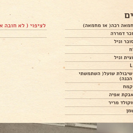
ם
לציפוי ( לא חובה א
כר דמררה
ח
ית וניל
 שיבולת שועל( השתמשתי
הכנה)