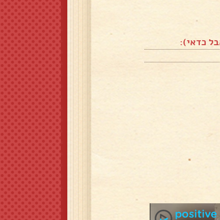
בל כדאי):