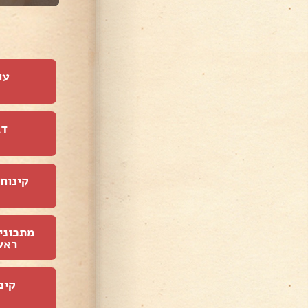
עו
דג
קינוחי
מתכוני
ראש
קינ