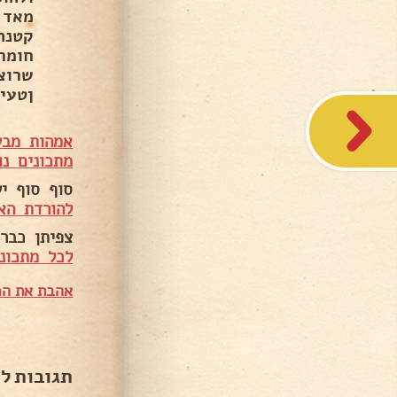
חומר
שרוצ
ןטעי
אמהות מבש
מתכונים נו
סוף סוף י
להורדת הא
צפיתן כבר 
לכל מתכוני
אהבת את המ
תגובות ל