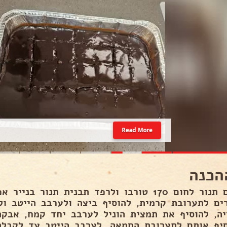
Read More
הכנה
לחמם תנור לחום 170 טורבו ולרפד תבנית תנור 
רים לתערובת קרמית, להוסיף ביצה ולערבב הייטב ול
יה, להוסיף את תמצית הוניל לערבב יחד קמח, אבקת
סיף אותם לתערובת החמאה, לערבב הייטב עד לקבל