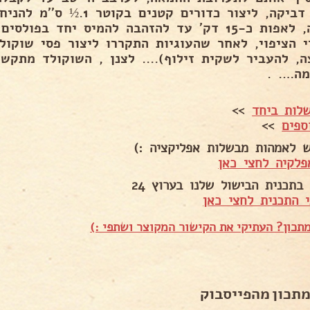
מאד דביקה, ליצור כדורים קטנ
קטנה, לאפות כ-15 דק' עד להזהבה להמיס יחד ב
י הציפוי, לאחר שהעוגיות התקררו ליצור פסי שוקול
ה, להעביר לשקית זילוף).... לצנן , השוקולד מתקשה
מה…. .
לות ביחד
>>
ספים
>>
ש לאמהות מבשלות אפליקציה :)
פלקיה לחצי כאן
בתכנית הבישול שלנו בערוץ 24
 התכנית לחצי כאן
תכון? העתיקי את הקישור המקוצר ושתפי :)
מתכון מהפייסבוק