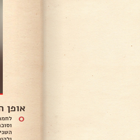
אופן ה
0
וסוכ
השני
ולהו