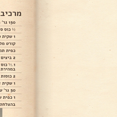
מרכיבי
150 גר' חמאה רכה( או מחמאה)
½ כוס סו
1 שקית סוכר וניל
קורט מל
כפית תמצ
2 ביצים L
1.½ כוס
במהירת 
2 כוסות קמח
1 שקית אבקת אפיה
50 גר' שוקולד מריר
1 כפית שמן
בהצלחה