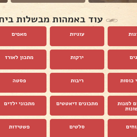
עוד באמהות מבשלות ביח
גות
עוגיות
מאפים
ים
ירקות
מתכון לאורז
 כוסות
ריבות
פסטה
ם למנות
מתכונים דיאטטים
מתכוני ילדים
ונות
וחים
סלטים
פשטידות