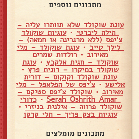
מתכונים נוספים
עוגת שוקולד שלא תוותרו עליה –
הילה ליברטי
•
עוגיות שוקולד
צ'יפס (ללא מרגרינה או חמאה) –
לילך טייב
•
עוגת שוקולד – מלי
מאירוב
•
רולדות שמרים
שוקולד – חגית אלקבץ
•
עוגת
שוקולד במיקרו – רונית פרץ
•
עוגת שוקולד וקוקוס – דורית
אלישע
•
צ'יפס של הפלאפל – מלי
מאירוב
•
שוקולד צ'יפס סטיקס –
Serah Oshrith Amar
•
כדורי
שוקולד פרווה – אילנית בניזרי
•
עוגיות בצק פריך – חלי קרקו
מתכונים מומלצים