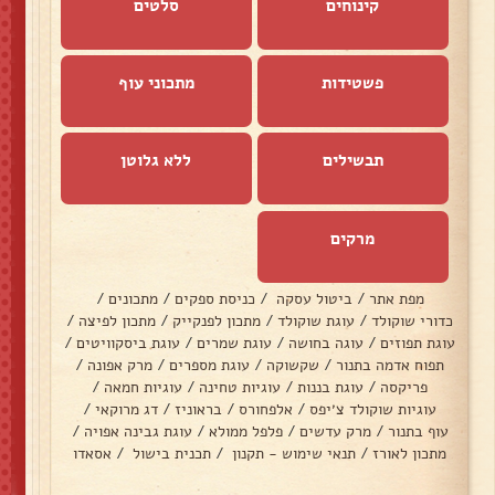
קינוחים
סלטים
פשטידות
מתכוני עוף
תבשילים
ללא גלוטן
מרקים
מפת אתר
/
ביטול עסקה
/
כניסת ספקים
/
מתכונים
/
כדורי שוקולד
/
עוגת שוקולד
/
מתכון לפנקייק
/
מתכון לפיצה
/
עוגת תפוזים
/
עוגה בחושה
/
עוגת שמרים
/
עוגת ביסקוויטים
/
תפוח אדמה בתנור
/
שקשוקה
/
עוגת מספרים
/
מרק אפונה
/
פריקסה
/
עוגת בננות
/
עוגיות טחינה
/
עוגיות חמאה
/
עוגיות שוקולד צ׳יפס
/
אלפחורס
/
בראוניז
/
דג מרוקאי
/
עוף בתנור
/
מרק עדשים
/
פלפל ממולא
/
עוגת גבינה אפויה
/
מתכון לאורז
/
תנאי שימוש - תקנון
/
תכנית בישול
/
אסאדו