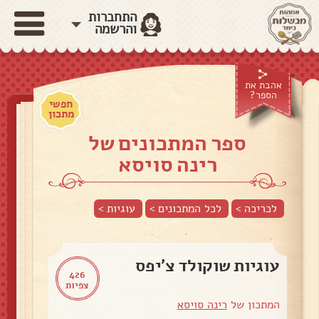
התחברות
והרשמה
אהבת את
הספר?
חפשי
מתכון
ספר המתכונים של
רינה סויסא
לכריכה >
לכל המתכונים >
עוגיות
>
עוגיות שוקולד צ'יפס
426
צפיות
המתכון של
רינה סויסא