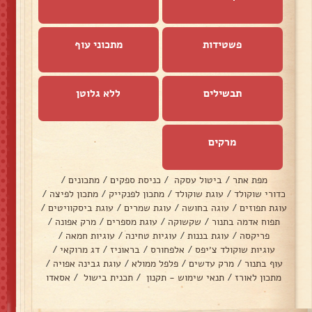
פשטידות
מתכוני עוף
תבשילים
ללא גלוטן
מרקים
מפת אתר
/
ביטול עסקה
/
כניסת ספקים
/
מתכונים
/
כדורי שוקולד
/
עוגת שוקולד
/
מתכון לפנקייק
/
מתכון לפיצה
/
עוגת תפוזים
/
עוגה בחושה
/
עוגת שמרים
/
עוגת ביסקוויטים
/
תפוח אדמה בתנור
/
שקשוקה
/
עוגת מספרים
/
מרק אפונה
/
פריקסה
/
עוגת בננות
/
עוגיות טחינה
/
עוגיות חמאה
/
עוגיות שוקולד צ׳יפס
/
אלפחורס
/
בראוניז
/
דג מרוקאי
/
עוף בתנור
/
מרק עדשים
/
פלפל ממולא
/
עוגת גבינה אפויה
/
מתכון לאורז
/
תנאי שימוש - תקנון
/
תכנית בישול
/
אסאדו