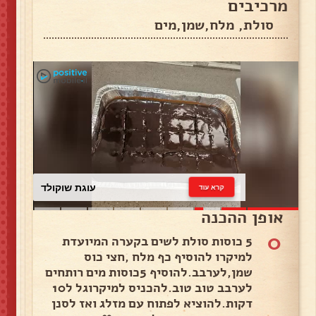
מרכיבים
סולת, מלח,שמן,מים
עוגת שוקולד
קרא עוד
אופן ההכנה
0
5 כוסות סולת לשים בקערה המיועדת
למיקרו להוסיף כף מלח ,חצי כוס
שמן,לערבב.להוסיף 5כוסות מים רותחים
לערבב טוב טוב.להכניס למיקרוגל ל10
דקות.להוציא לפתוח עם מזלג ואז לסנן