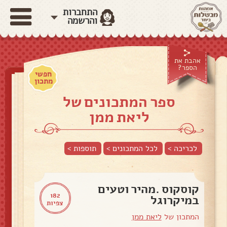
התחברות
והרשמה
אהבת את
הספר?
חפשי
מתכון
ספר המתכונים של
ליאת ממן
לכריכה >
לכל המתכונים >
תוספות
>
קוסקוס .מהיר וטעים
182
במיקרוגל
צפיות
המתכון של
ליאת ממן