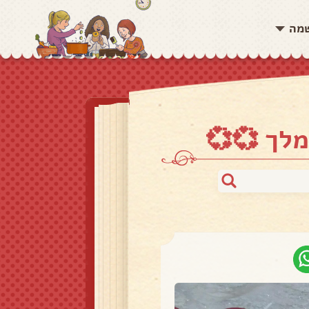
שמה
מלך 💞💞