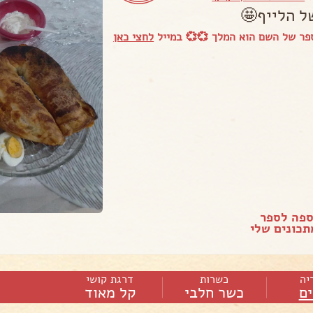
של הלייף🤩
פר של השם הוא המלך 💞💞 במייל
לחצי כאן
ספה לספר
כונים שלי
יה
כשרות
דרגת קושי
ם
כשר חלבי
קל מאוד