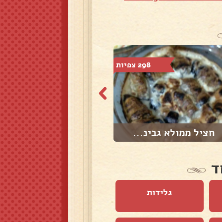
298 צפיות
409 צפיות
חציל ממולא גבינ...
קיש בטטה
ד
גלידות