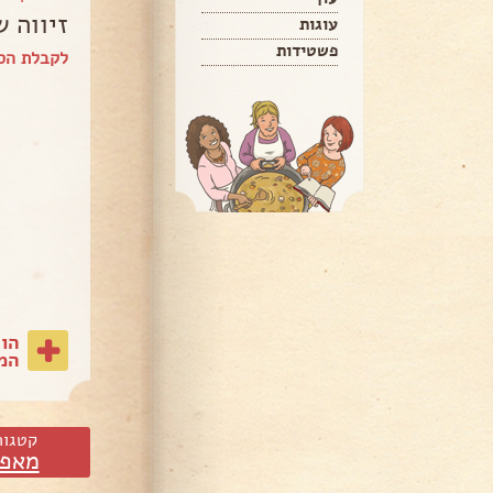
זיווה 
עוגות
פשטידות
לקבלת הס
הו
המת
קטגור
מאפי