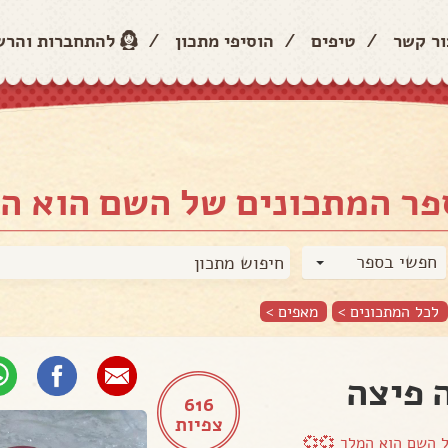
חברות והרשמה
/
הוסיפי מתכון
/
טיפים
/
צור קש
ונים של השם הוא המלך 💞
חפשי בספר
>
מאפים
לכל המתכונים >
זיווה 
616
צפיות
השם הוא המלך 💞💞
ה