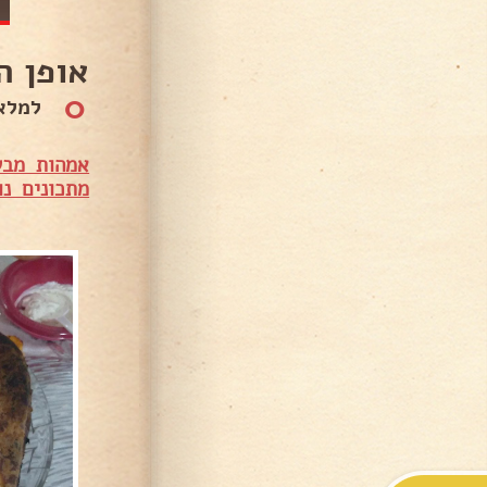
אופן ה
0
למלא ל
אמהות מבש
מתכונים נו