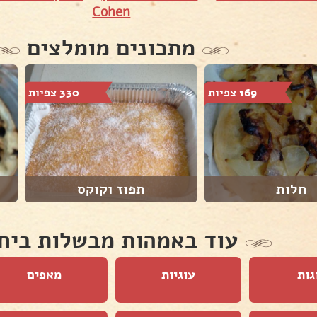
Cohen
מתכונים מומלצים
169 צפיות
330 צפיות
חלות
תפוז וקוקס
עוד באמהות מבשלות ביח
גות
עוגיות
מאפים