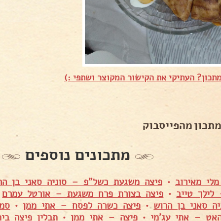
תכון? העתיקי את הקישור המקוצר ושתפי :)
מתכון מהפייסבוק
מתכונים נוספים
לי מאירוב
•
פיצה משגעת כשל"פ – סוניה סאני בן הר
לילך טייב
•
פיצה בצורת פרח משגעת – אורטל עמרם
•
ה סאני בן הרוש
•
פיצה כשרה לפסח – אתי ממן
•
סמב
אט – אתי עג'מי
•
פיצה – אתי ממן
•