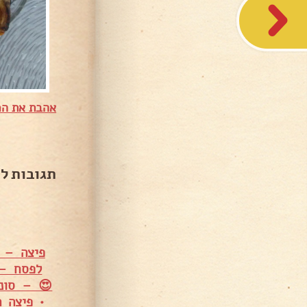
אהבת את המ
תגובות ל
פיצה – מ
לפסח – 
😍 – סוני
•
פיצה ה