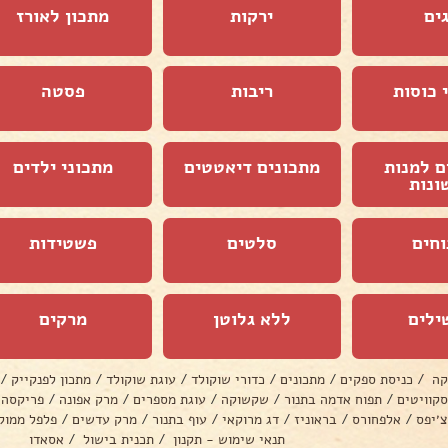
ים
ירקות
מתכון לאורז
 כוסות
ריבות
פסטה
ם למנות
מתכונים דיאטטים
מתכוני ילדים
ונות
וחים
סלטים
פשטידות
ילים
ללא גלוטן
מרקים
קה
/
כניסת ספקים
/
מתכונים
/
כדורי שוקולד
/
עוגת שוקולד
/
מתכון לפנקייק
/
סקוויטים
/
תפוח אדמה בתנור
/
שקשוקה
/
עוגת מספרים
/
מרק אפונה
/
פריקסה
צ׳יפס
/
אלפחורס
/
בראוניז
/
דג מרוקאי
/
עוף בתנור
/
מרק עדשים
/
פלפל ממול
תנאי שימוש - תקנון
/
תכנית בישול
/
אסאדו