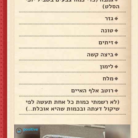
הסלט)
🔸️גזר
🔸️טונה
🔸️זיתים
🔸️ביצה קשה
🔸️לימון
🔸️מלח
🔸️רוטב אלף האיים
(לא רשמתי כמות כל אחת תעשה לפי
שיקול דעתה ובכמות שהיא אוכלת..)