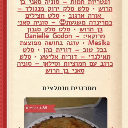
ופטריות חמות – סוניה סאני בן
הרוש
•
סלט סלק ירוק מנגולד –
אורה ארגוב
•
סלט חצילים
במרינדה משגעת😍 – סוניה סאני
בן הרוש
•
סלט סלק סגנון
מרוקאי: – Danielle Godon
Mesika
•
עוגה בחושה מפוצצת
בכל טוב – דורית כהן
•
סלט
תאילנדי – דורית אלישע
•
סלט
כרוב עם חמוציות וסילאן – סוניה
סאני בן הרוש
מתכונים מומלצים
4 צפיות
1,086 צפיות