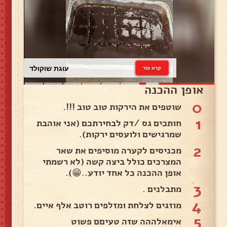
עוגת שוקולד
קרא עוד
אופן ההכנה
0
שוטפים את הירקות טוב טוב !!!.
1
חותכים גס /דק לבחירתכם (אני אוהבת
שמרגישים ולועסים ירקות).
2
מכניסים לקערה מוסיפים את שאר
המצרכים כולל ביצה קשה (לא רשמתי
אופן ההכנה כל אחד יודע..😁).
3
מתבלנים .
4
מוזגים לצלחת ומזלפים רוטב אלף איים.
5
אימאלההה שזה טעיםם פשוט