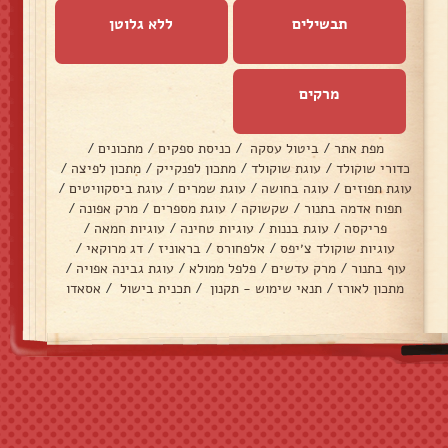
תבשילים
ללא גלוטן
מרקים
מפת אתר
/
ביטול עסקה
/
כניסת ספקים
/
מתכונים
/
כדורי שוקולד
/
עוגת שוקולד
/
מתכון לפנקייק
/
מתכון לפיצה
/
עוגת תפוזים
/
עוגה בחושה
/
עוגת שמרים
/
עוגת ביסקוויטים
/
תפוח אדמה בתנור
/
שקשוקה
/
עוגת מספרים
/
מרק אפונה
/
פריקסה
/
עוגת בננות
/
עוגיות טחינה
/
עוגיות חמאה
/
עוגיות שוקולד צ׳יפס
/
אלפחורס
/
בראוניז
/
דג מרוקאי
/
עוף בתנור
/
מרק עדשים
/
פלפל ממולא
/
עוגת גבינה אפויה
/
מתכון לאורז
/
תנאי שימוש - תקנון
/
תכנית בישול
/
אסאדו