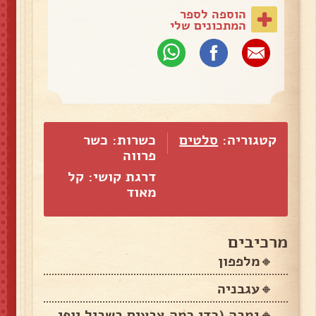
הוספה לספר
המתכונים שלי
קטגוריה:
סלטים
כשרות: כשר
פרווה
דרגת קושי: קל
מאוד
מרכיבים
🔸️מלפפון
🔸️עגבניה
🔸️גמבה (כדי כמה צבעים בשביל יופי