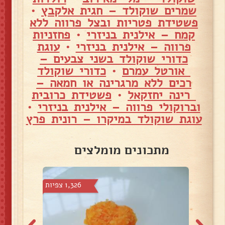
שמרים שוקולד – חגית אלקבץ
•
פשטידת פטריות ובצל פרווה ללא
קמח – אילנית בניזרי
•
פחזניות
פרווה – אילנית בניזרי
•
עוגת
כדורי שוקולד בשני צבעים –
אורטל עמרם
•
כדורי שוקולד
רכים ללא מרגרינה או חמאה –
רינה יחזקאל
•
פשטידת כרובית
וברוקולי פרווה – אילנית בניזרי
•
עוגת שוקולד במיקרו – רונית פרץ
מתכונים מומלצים
 צפיות
1,326 צפיות