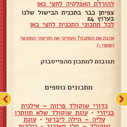
להורדת האפלקיה לחצי כאן
צפיתן כבר בתכנית הבישול שלנו
בערוץ 24
לכל מתכוני התכנית לחצי כאן
אהבת את המתכון? העתיקי את הקישור המקוצר
ושתפי :)
תגובות למתכון מהפייסבוק
מתכונים נוספים
כדורי שוקולד פרווה – אילנית
בניזרי
•
עוגת שוקולד שלא תוותרו
עליה – הילה ליברטי
•
עוגת
שוקולד – מלי מאירוב
•
רולדות