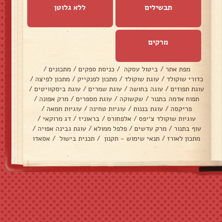
תבשילים
ללא גלוטן
מרקים
מפת אתר
/
ביטול עסקה
/
כניסת ספקים
/
מתכונים
/
כדורי שוקולד
/
עוגת שוקולד
/
מתכון לפנקייק
/
מתכון לפיצה
/
עוגת תפוזים
/
עוגה בחושה
/
עוגת שמרים
/
עוגת ביסקוויטים
/
תפוח אדמה בתנור
/
שקשוקה
/
עוגת מספרים
/
מרק אפונה
/
פריקסה
/
עוגת בננות
/
עוגיות טחינה
/
עוגיות חמאה
/
עוגיות שוקולד צ׳יפס
/
אלפחורס
/
בראוניז
/
דג מרוקאי
/
עוף בתנור
/
מרק עדשים
/
פלפל ממולא
/
עוגת גבינה אפויה
/
מתכון לאורז
/
תנאי שימוש - תקנון
/
תכנית בישול
/
אסאדו