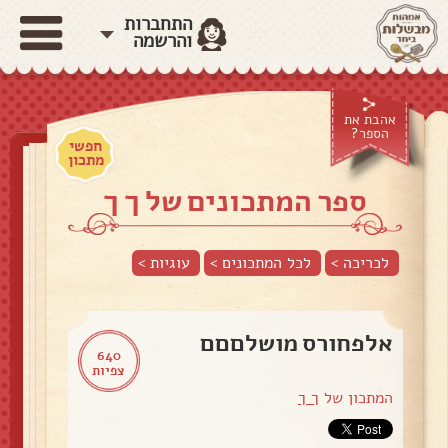
התחברות
והרשמה
אהבת את
הספר?
חפשי
מתכון
ספר המתכונים של ך ך
לכריכה >
לכל המתכונים >
עוגיות
>
אלפחורס מושלםםם
640
צפיות
המתכון של
ך ך