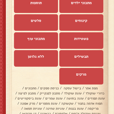
מתכוני ילדים
תוספות
קינוחים
סלטים
פשטידות
מתכוני עוף
תבשילים
ללא גלוטן
מרקים
מפת אתר
/
ביטול עסקה
/
כניסת ספקים
/
מתכונים
/
כדורי שוקולד
/
עוגת שוקולד
/
מתכון לפנקייק
/
מתכון לפיצה
/
עוגת תפוזים
/
עוגה בחושה
/
עוגת שמרים
/
עוגת ביסקוויטים
/
תפוח אדמה בתנור
/
שקשוקה
/
עוגת מספרים
/
מרק אפונה
/
פריקסה
/
עוגת בננות
/
עוגיות טחינה
/
עוגיות חמאה
/
עוגיות שוקולד צ׳יפס
/
אלפחורס
/
בראוניז
/
דג מרוקאי
/