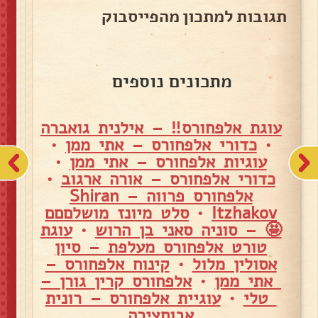
תגובות למתכון מהפייסבוק
מתכונים נוספים
עוגת אלפחורס‼ – אילנית גואברה
•
כדורי אלפחורס – אתי ממן
•
עוגיות אלפחורס – אתי ממן
•
כדורי אלפחורס – אורה ארגוב
•
אלפחורס פרווה – Shiran
Itzhakov
•
סלט מיונז מושלםםם
🤩 – סוניה סאני בן הרוש
•
עוגת
טורט אלפחורס מעלפת – סיון
אסולין מלול
•
קינוח אלפחורס –
אתי ממן
•
אלפחורס קרין גורן –
טלי
•
עוגיית אלפחורס – רונית
אבוחצירה