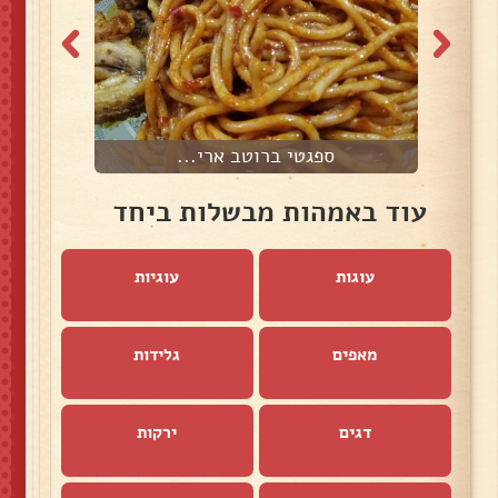
ספגטי ברוטב ארי...
פ
עוד באמהות מבשלות ביחד
עוגות
עוגיות
מאפים
גלידות
דגים
ירקות