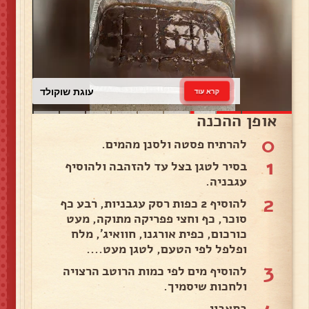
עוגת שוקולד
קרא עוד
אופן ההכנה
0
להרתיח פסטה ולסנן מהמים.
1
בסיר לטגן בצל עד להזהבה ולהוסיף
עגבניה.
2
להוסיף 2 כפות רסק עגבניות, רבע כף
סוכר, כף וחצי פפריקה מתוקה, מעט
כורכום, כפית אורגנו, חוואיג', מלח
ופלפל לפי הטעם, לטגן מעט....
3
להוסיף מים לפי כמות הרוטב הרצויה
ולחכות שיסמיך.
בתאבון.