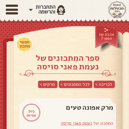
התחברות
והרשמה
אהבת את
הספר?
חפשי
מתכון
ספר המתכונים של
נעמת פאני סויסה
לכריכה >
לכל המתכונים >
מרקים
>
מרק אפונה טעים
303
צפיות
המתכון של
נעמת פאני סויסה