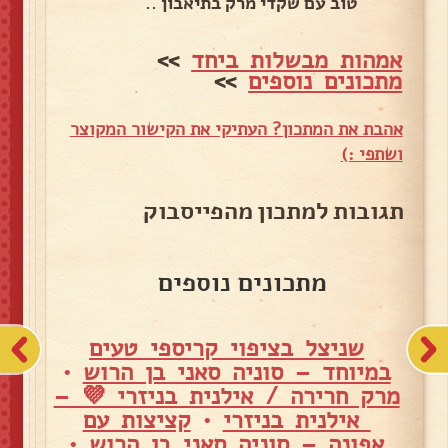
טוב עם שקדי מרק בתיאבון ..
אמהות מבשלות ביחד
>>
מתכונים נוספים
>>
אהבת את המתכון? העתיקי את הקישור המקוצר
ושתפי :)
תגובות למתכון מהפייסבוק
מתכונים נוספים
שניצל בציפוי קריספי טעים
במיוחד – סוניה סאני בן הרוש
•
מרק חרירה / אילנית בניזרי 💜 –
אילנית בניזרי
•
קציצות עם
אפונה – סוניה סאני בן הרוש
•