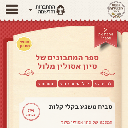
התחברות
והרשמה
אהבת את
הספר?
חפשי
מתכון
ספר המתכונים של
סיון אסולין מלול
לכריכה >
לכל המתכונים >
תוספות
>
סביח משגע בקלי קלות
789
צפיות
המתכון של
סיון אסולין מלול