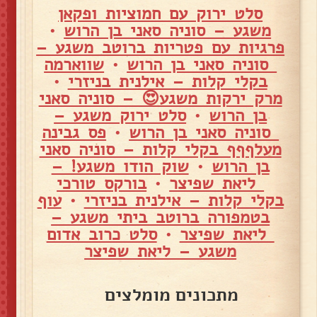
סלט ירוק עם חמוציות ופקאן
משגע – סוניה סאני בן הרוש
•
פרגיות עם פטריות ברוטב משגע –
סוניה סאני בן הרוש
•
שווארמה
בקלי קלות – אילנית בניזרי
•
מרק ירקות משגע😍 – סוניה סאני
בן הרוש
•
סלט ירוק משגע –
סוניה סאני בן הרוש
•
פס גבינה
מעלףףף בקלי קלות – סוניה סאני
בן הרוש
•
שוק הודו משגע! –
ליאת שפיצר
•
בורקס טורכי
בקלי קלות – אילנית בניזרי
•
עוף
בטמפורה ברוטב ביתי משגע –
ליאת שפיצר
•
סלט כרוב אדום
משגע – ליאת שפיצר
מתכונים מומלצים