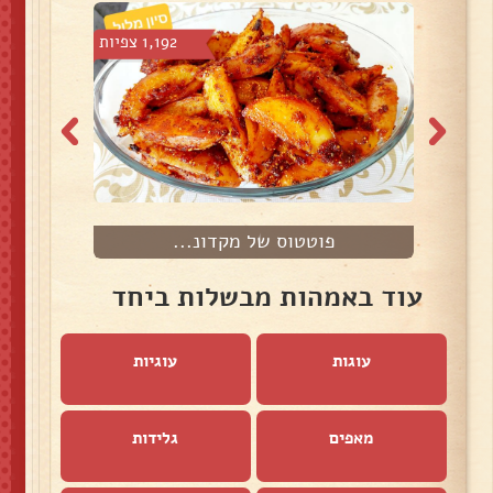
 צפיות
1,192 צפיות
פוטטוס של מקדונ...
ק
עוד באמהות מבשלות ביחד
עוגות
עוגיות
מאפים
גלידות