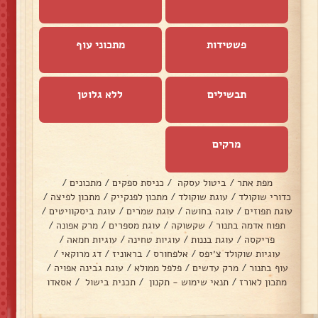
פשטידות
מתכוני עוף
תבשילים
ללא גלוטן
מרקים
מפת אתר
/
ביטול עסקה
/
כניסת ספקים
/
מתכונים
/
כדורי שוקולד
/
עוגת שוקולד
/
מתכון לפנקייק
/
מתכון לפיצה
/
עוגת תפוזים
/
עוגה בחושה
/
עוגת שמרים
/
עוגת ביסקוויטים
/
תפוח אדמה בתנור
/
שקשוקה
/
עוגת מספרים
/
מרק אפונה
/
פריקסה
/
עוגת בננות
/
עוגיות טחינה
/
עוגיות חמאה
/
עוגיות שוקולד צ׳יפס
/
אלפחורס
/
בראוניז
/
דג מרוקאי
/
עוף בתנור
/
מרק עדשים
/
פלפל ממולא
/
עוגת גבינה אפויה
/
מתכון לאורז
/
תנאי שימוש - תקנון
/
תכנית בישול
/
אסאדו