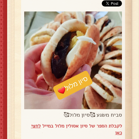
סביח משגע 🥰סיון מלול🥰
לקבלת הספר של סיון אסולין מלול במייל
לחצי
כאן