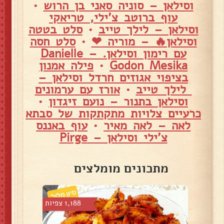
וסילאן – סוניה סאני בן הרוש
•
עוף ברוטב צ'ילי, טריאקי
וסילאן – לילך טייב
•
סלט בטטה
וסילאן🔥 – מוריה ❤
•
סלט חסה
עם רימון וסילאן. – Danielle
Godon Mesika
•
פילה אמנון
בציפוי אגוזים חרדל וסילאן –
לילך טייב
•
אורז עם ערמונים
וסילאן בתנור – נועם זיגדון
•
כרעיים צלויות מתקתקות של סבתא
לאה – לאה מאיר
•
עוף באננס
צ'ילי וסילאן – Pirge
מתכונים מומלצים
 צפיות
1,188 צפיות