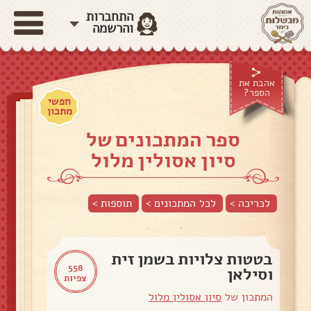
התחברות
והרשמה
אהבת את
הספר?
חפשי
מתכון
ספר המתכונים של
סיון אסולין מלול
לכריכה >
לכל המתכונים >
תוספות
>
בטטות צלויות בשמן זית
558
וסילאן
צפיות
המתכון של
סיון אסולין מלול