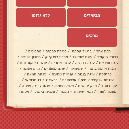
תבשילים
ללא גלוטן
מרקים
מפת אתר
/
ביטול עסקה
/
כניסת ספקים
/
מתכונים
/
כדורי שוקולד
/
עוגת שוקולד
/
מתכון לפנקייק
/
מתכון לפיצה
/
עוגת תפוזים
/
עוגה בחושה
/
עוגת שמרים
/
עוגת ביסקוויטים
/
תפוח אדמה בתנור
/
שקשוקה
/
עוגת מספרים
/
מרק אפונה
/
פריקסה
/
עוגת בננות
/
עוגיות טחינה
/
עוגיות חמאה
/
עוגיות שוקולד צ׳יפס
/
אלפחורס
/
בראוניז
/
דג מרוקאי
/
עוף בתנור
/
מרק עדשים
/
פלפל ממולא
/
עוגת גבינה אפויה
/
מתכון לאורז
/
תנאי שימוש - תקנון
/
תכנית בישול
/
אסאדו