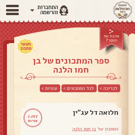
התחברות
והרשמה
אהבת את
הספר?
חפשי
מתכון
ספר המתכונים של בן
חמו הלנה
לכריכה >
לכל המתכונים >
עוגיות
>
חלואה דל עג"ין
2,267
צפיות
המתכון של
בן חמו הלנה