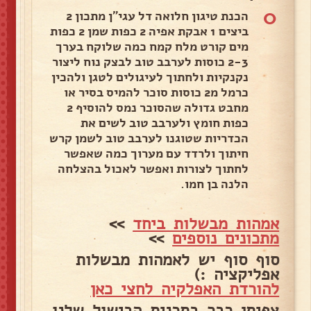
0
הכנת טיגון חלואה דל עגי"ן מתכון 2
ביצים 1 אבקת אפיה 2 כפות שמן 2 כפות
מים קורט מלח קמח כמה שלוקח בערך
2-3 כוסות לערבב טוב לבצק נוח ליצור
נקנקיות ולחתוך לעיגולים לטגן ולהכין
כרמל מ2 כוסות סוכר להמיס בסיר או
מחבט גדולה שהסוכר נמס להוסיף 2
כפות חומץ ולערבב טוב לשים את
הכדריות שטוגנו לערבב טוב לשמן קרש
חיתוך ולרדד עם מערוך כמה שאפשר
לחתוך לצורות ואפשר לאכול בהצלחה
הלנה בן חמו.
אמהות מבשלות ביחד
>>
מתכונים נוספים
>>
סוף סוף יש לאמהות מבשלות
אפליקציה :)
להורדת האפלקיה לחצי כאן
צפיתן כבר בתכנית הבישול שלנו