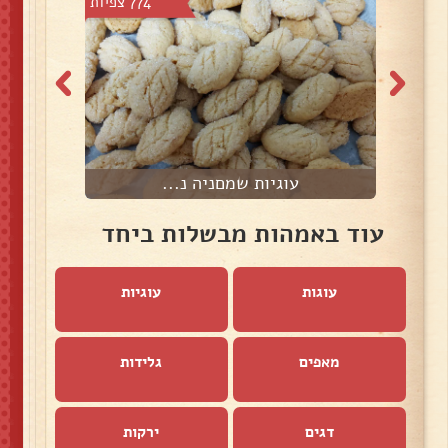
8 צפיות
774 צפיות
עוגיות שמםניה נ...
עוד באמהות מבשלות ביחד
עוגות
עוגיות
מאפים
גלידות
דגים
ירקות