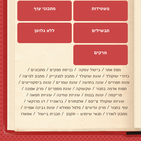
פשטידות
מתכוני עוף
תבשילים
ללא גלוטן
מרקים
מפת אתר
/
ביטול עסקה
/
כניסת ספקים
/
מתכונים
/
כדורי שוקולד
/
עוגת שוקולד
/
מתכון לפנקייק
/
מתכון לפיצה
/
עוגת תפוזים
/
עוגה בחושה
/
עוגת שמרים
/
עוגת ביסקוויטים
/
תפוח אדמה בתנור
/
שקשוקה
/
עוגת מספרים
/
מרק אפונה
/
פריקסה
/
עוגת בננות
/
עוגיות טחינה
/
עוגיות חמאה
/
עוגיות שוקולד צ׳יפס
/
אלפחורס
/
בראוניז
/
דג מרוקאי
/
עוף בתנור
/
מרק עדשים
/
פלפל ממולא
/
עוגת גבינה אפויה
/
מתכון לאורז
/
תנאי שימוש - תקנון
/
תכנית בישול
/
אסאדו