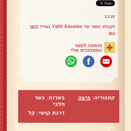
עככב
לקבלת הספר של Yafit Kdoshim במייל
לחצי
כאן
הוספה לספר
המתכונים שלי
קטגוריה:
פיצה
כשרות: כשר
חלבי
דרגת קושי: קל