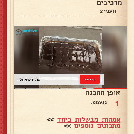
מרכיבים
חעמיצ
עוגת שוקולד
קרא עוד
אופן ההכנה
1
ננעממ.
אמהות מבשלות ביחד
>>
מתכונים נוספים
>>