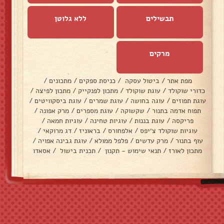
תבשילים
ללא גלוטן
מרקים
מפת אתר
/
ביטול עסקה
/
כניסת ספקים
/
מתכונים
/
כדורי שוקולד
/
עוגת שוקולד
/
מתכון לפנקייק
/
מתכון לפיצה
/
עוגת תפוזים
/
עוגה בחושה
/
עוגת שמרים
/
עוגת ביסקוויטים
/
תפוח אדמה בתנור
/
שקשוקה
/
עוגת מספרים
/
מרק אפונה
/
פריקסה
/
עוגת בננות
/
עוגיות טחינה
/
עוגיות חמאה
/
עוגיות שוקולד צ׳יפס
/
אלפחורס
/
בראוניז
/
דג מרוקאי
/
עוף בתנור
/
מרק עדשים
/
פלפל ממולא
/
עוגת גבינה אפויה
/
מתכון לאורז
/
תנאי שימוש - תקנון
/
תכנית בישול
/
אסאדו