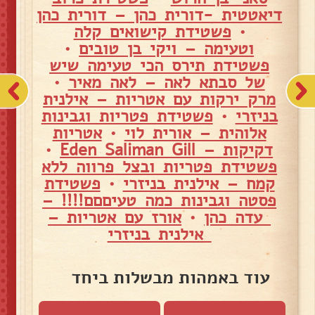
דיאטטית -דורית כהן – דורית כהן
•
פשטידת קישואים קלה
וטעימה – ויקי בן טובים
•
פשטידת תירס הכי טעימה שיש
של סבתא לאה – לאה מאיר
•
מרק ירקות עם אטריות – אילנית
בניזרי
•
פשטידת פטריות וגבינות
אלוהית – אורית לוי
•
אטריות
דקיקות – Eden Saliman Gill
•
פשטידת פטריות ובצל פרווה ללא
קמח – אילנית בניזרי
•
פשטידת
פסטה וגבינות כמה טעיםםם!!!! –
עדה כהן
•
אורז עם אטריות –
אילנית בניזרי
עוד באמהות מבשלות ביחד