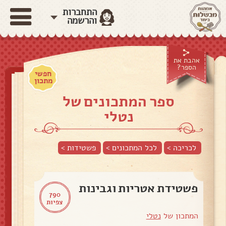
התחברות
והרשמה
אהבת את
הספר?
חפשי
מתכון
ספר המתכונים של
נטלי
לכריכה >
לכל המתכונים >
פשטידות
>
פשטידת אטריות וגבינות
790
צפיות
המתכון של
נטלי