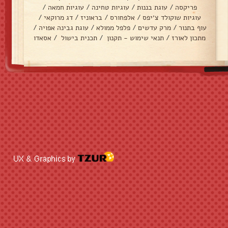
פריקסה
/
עוגת בננות
/
עוגיות טחינה
/
עוגיות חמאה
/
עוגיות שוקולד צ׳יפס
/
אלפחורס
/
בראוניז
/
דג מרוקאי
/
עוף בתנור
/
מרק עדשים
/
פלפל ממולא
/
עוגת גבינה אפויה
/
מתכון לאורז
/
תנאי שימוש - תקנון
/
תכנית בישול
/
אסאדו