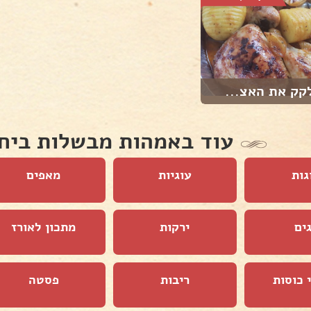
קק את האצ...
עוד באמהות מבשלות ביח
גות
עוגיות
מאפים
ים
ירקות
מתכון לאורז
 כוסות
ריבות
פסטה