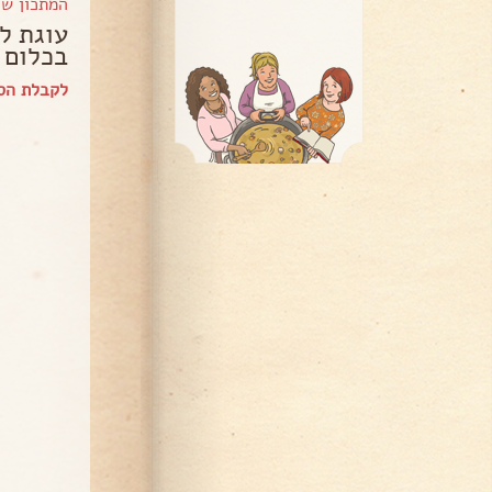
המתכון ש
עוגת ל
בכלום ז
לקבלת הספ