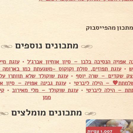
מתכון מהפייסבוק
מתכונים נוספים
ה אפויה הנסיכה בלבן – סיון אוחיון אברג׳ל
•
עוגת מי
ש
•
עוגת תפוזים, סולת וקוקוס -משגעתת כמו בארומה 
צק שקדים – שרה יוסף
•
עוגת שוקולד שלא תוותרו על
למתת💖 – הילה ליברטי
•
עוגת גבינה אפויה – סיון או
תת – הילה ליברטי
•
עוגת שוקולד – מלי מאירוב
•
קי
ממן
מתכונים מומלצים
1,007 צפיות