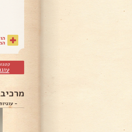
הו
המת
קטגור
עוגו
מרכיבי
- עוגיות