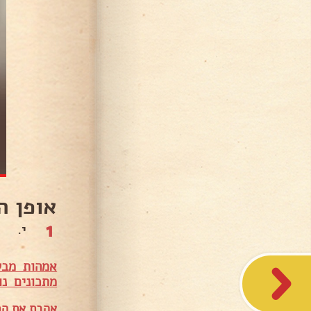
אופן ה
1
י.
אמהות מבש
מ
תכונים נו
אהבת את המ