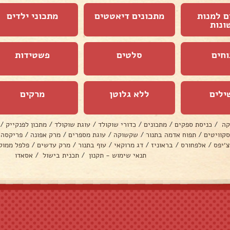
ם למנות
מתכונים דיאטטים
מתכוני ילדים
ונות
וחים
סלטים
פשטידות
ילים
ללא גלוטן
מרקים
קה
/
כניסת ספקים
/
מתכונים
/
כדורי שוקולד
/
עוגת שוקולד
/
מתכון לפנקייק
/
סקוויטים
/
תפוח אדמה בתנור
/
שקשוקה
/
עוגת מספרים
/
מרק אפונה
/
פריקסה
צ׳יפס
/
אלפחורס
/
בראוניז
/
דג מרוקאי
/
עוף בתנור
/
מרק עדשים
/
פלפל ממול
תנאי שימוש - תקנון
/
תכנית בישול
/
אסאדו