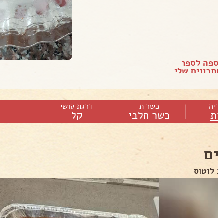
ספה לספר
כונים שלי
יה
כשרות
דרגת קושי
ת
כשר חלבי
קל
ם
 לוטוס