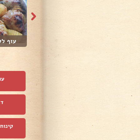
עוף לל
עו
דג
קינוחי