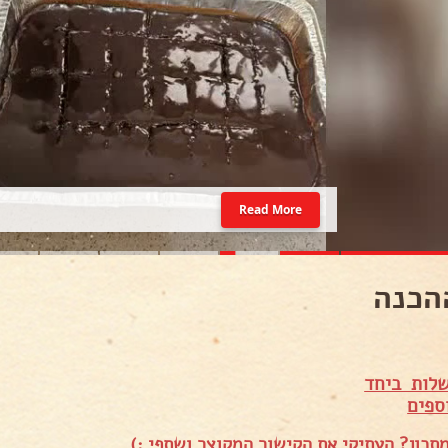
Read More
הכנה
לות ביחד
ספים
תכון? העתיקי את הקישור המקוצר ושתפי :)