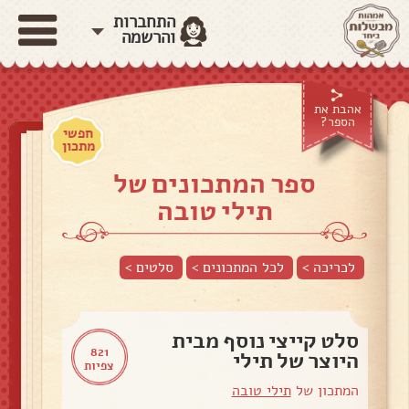
התחברות
והרשמה
אהבת את
הספר?
חפשי
מתכון
ספר המתכונים של
תילי טובה
לכריכה >
לכל המתכונים >
סלטים
>
סלט קייצי נוסף מבית
821
היוצר של תילי
צפיות
המתכון של
תילי טובה