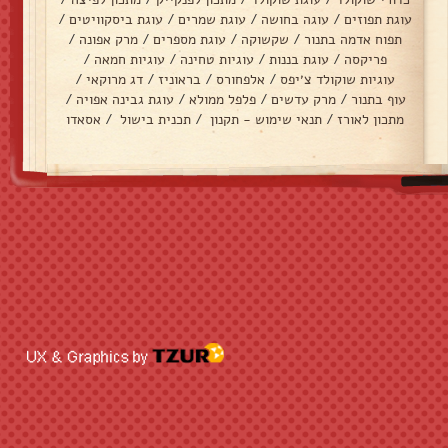
עוגת תפוזים
/
עוגה בחושה
/
עוגת שמרים
/
עוגת ביסקוויטים
/
תפוח אדמה בתנור
/
שקשוקה
/
עוגת מספרים
/
מרק אפונה
/
פריקסה
/
עוגת בננות
/
עוגיות טחינה
/
עוגיות חמאה
/
עוגיות שוקולד צ׳יפס
/
אלפחורס
/
בראוניז
/
דג מרוקאי
/
עוף בתנור
/
מרק עדשים
/
פלפל ממולא
/
עוגת גבינה אפויה
/
מתכון לאורז
/
תנאי שימוש - תקנון
/
תכנית בישול
/
אסאדו