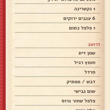
1 נקטרינה
6 ענבים ירוקים
1 פלפל כתום
לרוטב
שמן זית
חומץ רגיל
חרדל
דבש / ממתיק
שום גבישי
פלפל שחור גרוס