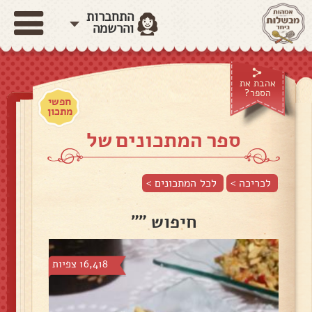
התחברות
והרשמה
אהבת את
הספר?
חפשי
מתכון
ספר המתכונים של
לכריכה >
לכל המתכונים >
חיפוש ""
16,418 צפיות