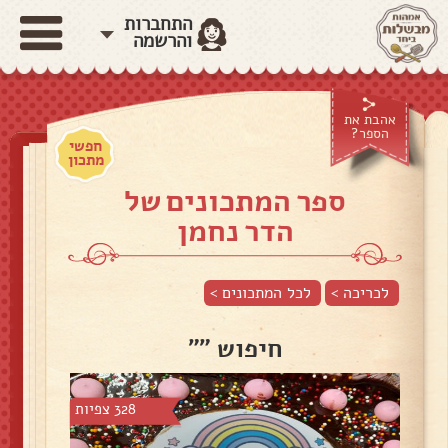
התחברות
והרשמה
אהבת את
הספר?
חפשי
מתכון
ספר המתכונים של
הדר נחמן
לכריכה >
לכל המתכונים >
חיפוש ""
328 צפיות