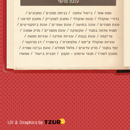
עוגת סושי
מפת אתר
/
ביטול עסקה
/
כניסת ספקים
/
מתכונים
/
כדורי שוקולד
/
עוגת שוקולד
/
מתכון לפנקייק
/
מתכון לפיצה
/
עוגת תפוזים
/
עוגה בחושה
/
עוגת שמרים
/
עוגת ביסקוויטים
/
תפוח אדמה בתנור
/
שקשוקה
/
עוגת מספרים
/
מרק אפונה
/
פריקסה
/
עוגת בננות
/
עוגיות טחינה
/
עוגיות חמאה
/
עוגיות שוקולד צ׳יפס
/
אלפחורס
/
בראוניז
/
דג מרוקאי
/
עוף בתנור
/
מרק עדשים
/
פלפל ממולא
/
עוגת גבינה אפויה
/
מתכון לאורז
/
תנאי שימוש - תקנון
/
תכנית בישול
/
אסאדו