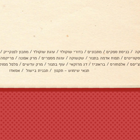
קה
/
כניסת ספקים
/
מתכונים
/
כדורי שוקולד
/
עוגת שוקולד
/
מתכון לפנקייק
/
סקוויטים
/
תפוח אדמה בתנור
/
שקשוקה
/
עוגת מספרים
/
מרק אפונה
/
פריקסה
צ׳יפס
/
אלפחורס
/
בראוניז
/
דג מרוקאי
/
עוף בתנור
/
מרק עדשים
/
פלפל ממול
תנאי שימוש - תקנון
/
תכנית בישול
/
אסאדו