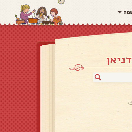
שמה
דניאן