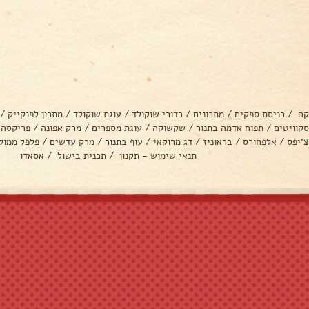
קה
/
כניסת ספקים
/
מתכונים
/
כדורי שוקולד
/
עוגת שוקולד
/
מתכון לפנקייק
/
סקוויטים
/
תפוח אדמה בתנור
/
שקשוקה
/
עוגת מספרים
/
מרק אפונה
/
פריקסה
צ׳יפס
/
אלפחורס
/
בראוניז
/
דג מרוקאי
/
עוף בתנור
/
מרק עדשים
/
פלפל ממול
תנאי שימוש - תקנון
/
תכנית בישול
/
אסאדו