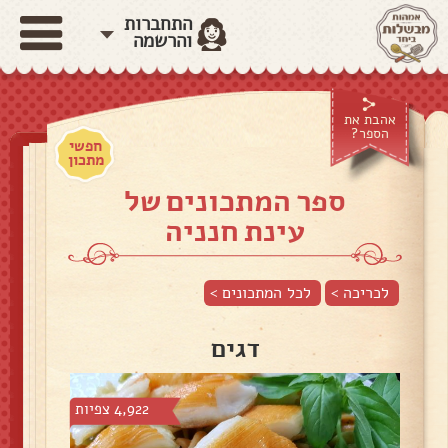
התחברות
והרשמה
אהבת את
הספר?
חפשי
מתכון
ספר המתכונים של
עינת חנניה
לכריכה >
לכל המתכונים >
דגים
4,922 צפיות