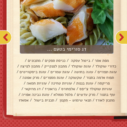
דג סורימי בטעם ...
מפת אתר
/
ביטול עסקה
/
כניסת ספקים
/
מתכונים
/
כדורי שוקולד
/
עוגת שוקולד
/
מתכון לפנקייק
/
מתכון לפיצה
/
עוגת תפוזים
/
עוגה בחושה
/
עוגת שמרים
/
עוגת ביסקוויטים
/
תפוח אדמה בתנור
/
שקשוקה
/
עוגת מספרים
/
מרק אפונה
/
פריקסה
/
עוגת בננות
/
עוגיות טחינה
/
עוגיות חמאה
/
עוגיות שוקולד צ׳יפס
/
אלפחורס
/
בראוניז
/
דג מרוקאי
/
עוף בתנור
/
מרק עדשים
/
פלפל ממולא
/
עוגת גבינה אפויה
/
מתכון לאורז
/
תנאי שימוש - תקנון
/
תכנית בישול
/
אסאדו