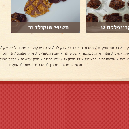
רונפלקס ש...
חטיפי שוקולד ור...
קה
/
כניסת ספקים
/
מתכונים
/
כדורי שוקולד
/
עוגת שוקולד
/
מתכון לפנקייק
/
סקוויטים
/
תפוח אדמה בתנור
/
שקשוקה
/
עוגת מספרים
/
מרק אפונה
/
פריקסה
צ׳יפס
/
אלפחורס
/
בראוניז
/
דג מרוקאי
/
עוף בתנור
/
מרק עדשים
/
פלפל ממול
תנאי שימוש - תקנון
/
תכנית בישול
/
אסאדו