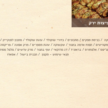
יצות ירק
קה
/
כניסת ספקים
/
מתכונים
/
כדורי שוקולד
/
עוגת שוקולד
/
מתכון לפנקייק
/
סקוויטים
/
תפוח אדמה בתנור
/
שקשוקה
/
עוגת מספרים
/
מרק אפונה
/
פריקסה
צ׳יפס
/
אלפחורס
/
בראוניז
/
דג מרוקאי
/
עוף בתנור
/
מרק עדשים
/
פלפל ממול
תנאי שימוש - תקנון
/
תכנית בישול
/
אסאדו