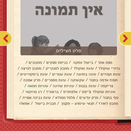
סלט חצילים
מפת אתר
/
ביטול עסקה
/
כניסת ספקים
/
מתכונים
/
כדורי שוקולד
/
עוגת שוקולד
/
מתכון לפנקייק
/
מתכון לפיצה
/
עוגת תפוזים
/
עוגה בחושה
/
עוגת שמרים
/
עוגת ביסקוויטים
/
תפוח אדמה בתנור
/
שקשוקה
/
עוגת מספרים
/
מרק אפונה
/
פריקסה
/
עוגת בננות
/
עוגיות טחינה
/
עוגיות חמאה
/
עוגיות שוקולד צ׳יפס
/
אלפחורס
/
בראוניז
/
דג מרוקאי
/
עוף בתנור
/
מרק עדשים
/
פלפל ממולא
/
עוגת גבינה אפויה
/
מתכון לאורז
/
תנאי שימוש - תקנון
/
תכנית בישול
/
אסאדו