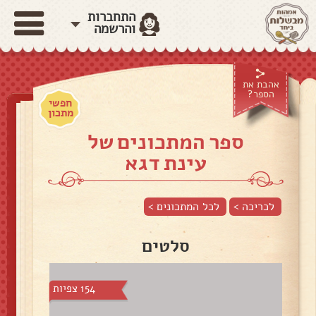
התחברות
והרשמה
אהבת את
הספר?
חפשי
מתכון
ספר המתכונים של
עינת דגא
לכריכה >
לכל המתכונים >
סלטים
154 צפיות