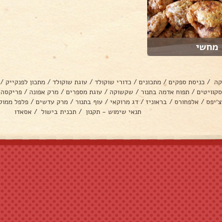
מחשי
קה
/
כניסת ספקים
/
מתכונים
/
כדורי שוקולד
/
עוגת שוקולד
/
מתכון לפנקייק
/
סקוויטים
/
תפוח אדמה בתנור
/
שקשוקה
/
עוגת מספרים
/
מרק אפונה
/
פריקסה
צ׳יפס
/
אלפחורס
/
בראוניז
/
דג מרוקאי
/
עוף בתנור
/
מרק עדשים
/
פלפל ממול
תנאי שימוש - תקנון
/
תכנית בישול
/
אסאדו