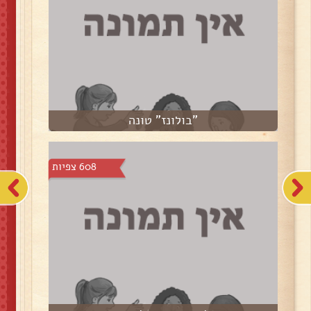
"בולונז" טונה
608 צפיות