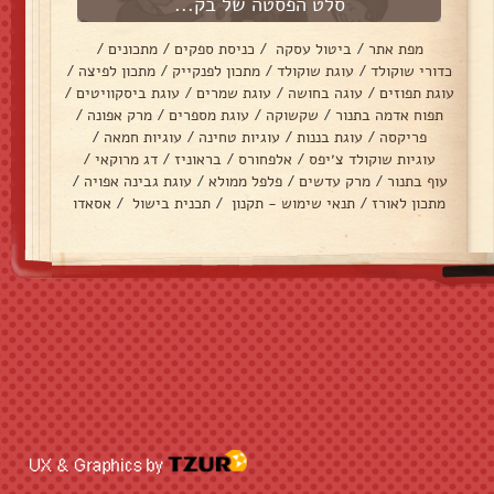
סלט הפסטה של בק...
מפת אתר
/
ביטול עסקה
/
כניסת ספקים
/
מתכונים
/
כדורי שוקולד
/
עוגת שוקולד
/
מתכון לפנקייק
/
מתכון לפיצה
/
עוגת תפוזים
/
עוגה בחושה
/
עוגת שמרים
/
עוגת ביסקוויטים
/
תפוח אדמה בתנור
/
שקשוקה
/
עוגת מספרים
/
מרק אפונה
/
פריקסה
/
עוגת בננות
/
עוגיות טחינה
/
עוגיות חמאה
/
עוגיות שוקולד צ׳יפס
/
אלפחורס
/
בראוניז
/
דג מרוקאי
/
עוף בתנור
/
מרק עדשים
/
פלפל ממולא
/
עוגת גבינה אפויה
/
מתכון לאורז
/
תנאי שימוש - תקנון
/
תכנית בישול
/
אסאדו