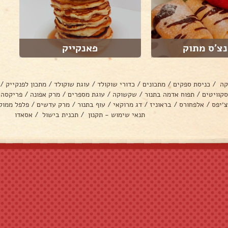
נצ'ס מתוק
פאנקייק
קה
/
כניסת ספקים
/
מתכונים
/
כדורי שוקולד
/
עוגת שוקולד
/
מתכון לפנקייק
/
סקוויטים
/
תפוח אדמה בתנור
/
שקשוקה
/
עוגת מספרים
/
מרק אפונה
/
פריקסה
צ׳יפס
/
אלפחורס
/
בראוניז
/
דג מרוקאי
/
עוף בתנור
/
מרק עדשים
/
פלפל ממול
תנאי שימוש - תקנון
/
תכנית בישול
/
אסאדו