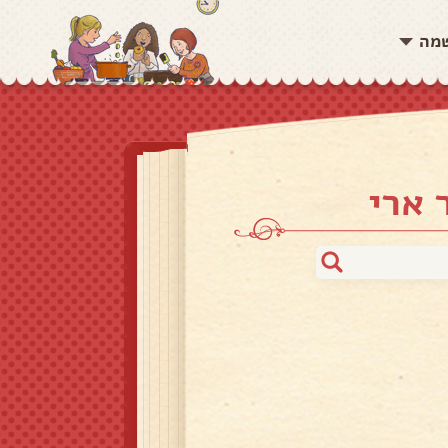
שמה
 ארי