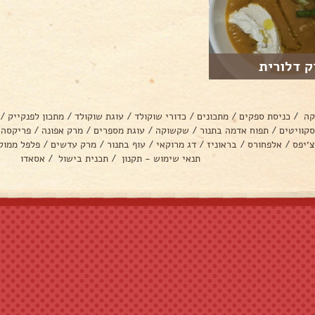
ק דלורית
קה
/
כניסת ספקים
/
מתכונים
/
כדורי שוקולד
/
עוגת שוקולד
/
מתכון לפנקייק
/
סקוויטים
/
תפוח אדמה בתנור
/
שקשוקה
/
עוגת מספרים
/
מרק אפונה
/
פריקסה
צ׳יפס
/
אלפחורס
/
בראוניז
/
דג מרוקאי
/
עוף בתנור
/
מרק עדשים
/
פלפל ממול
תנאי שימוש - תקנון
/
תכנית בישול
/
אסאדו