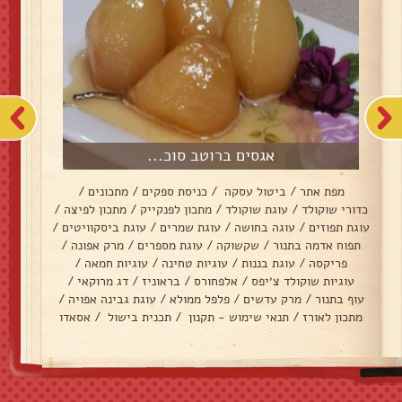
אגסים ברוטב סוכ...
מפת אתר
/
ביטול עסקה
/
כניסת ספקים
/
מתכונים
/
כדורי שוקולד
/
עוגת שוקולד
/
מתכון לפנקייק
/
מתכון לפיצה
/
עוגת תפוזים
/
עוגה בחושה
/
עוגת שמרים
/
עוגת ביסקוויטים
/
תפוח אדמה בתנור
/
שקשוקה
/
עוגת מספרים
/
מרק אפונה
/
פריקסה
/
עוגת בננות
/
עוגיות טחינה
/
עוגיות חמאה
/
עוגיות שוקולד צ׳יפס
/
אלפחורס
/
בראוניז
/
דג מרוקאי
/
עוף בתנור
/
מרק עדשים
/
פלפל ממולא
/
עוגת גבינה אפויה
/
מתכון לאורז
/
תנאי שימוש - תקנון
/
תכנית בישול
/
אסאדו