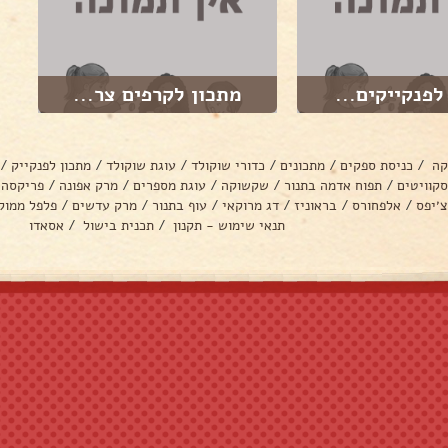
לפנקייקים...
מתכון לקרפים צר...
קה
/
כניסת ספקים
/
מתכונים
/
כדורי שוקולד
/
עוגת שוקולד
/
מתכון לפנקייק
/
סקוויטים
/
תפוח אדמה בתנור
/
שקשוקה
/
עוגת מספרים
/
מרק אפונה
/
פריקסה
צ׳יפס
/
אלפחורס
/
בראוניז
/
דג מרוקאי
/
עוף בתנור
/
מרק עדשים
/
פלפל ממול
תנאי שימוש - תקנון
/
תכנית בישול
/
אסאדו