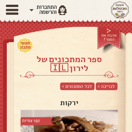
התחברות
והרשמה
אהבת את
הספר?
חפשי
מתכון
ספר המתכונים של
לירון 🇮🇱
לכריכה >
לכל המתכונים >
ירקות
192 צפיות