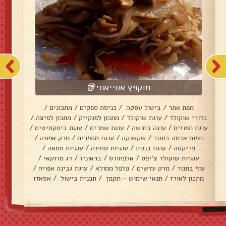
מוקפץ אסייאתי🥡
מפת אתר
/
ביטול עסקה
/
כניסת ספקים
/
מתכונים
/
כדורי שוקולד
/
עוגת שוקולד
/
מתכון לפנקייק
/
מתכון לפיצה
/
עוגת תפוזים
/
עוגה בחושה
/
עוגת שמרים
/
עוגת ביסקוויטים
/
תפוח אדמה בתנור
/
שקשוקה
/
עוגת מספרים
/
מרק אפונה
/
פריקסה
/
עוגת בננות
/
עוגיות טחינה
/
עוגיות חמאה
/
עוגיות שוקולד צ׳יפס
/
אלפחורס
/
בראוניז
/
דג מרוקאי
/
עוף בתנור
/
מרק עדשים
/
פלפל ממולא
/
עוגת גבינה אפויה
/
מתכון לאורז
/
תנאי שימוש - תקנון
/
תכנית בישול
/
אסאדו