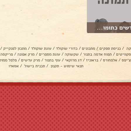
שים כתומו...
קה
/
כניסת ספקים
/
מתכונים
/
כדורי שוקולד
/
עוגת שוקולד
/
מתכון לפנקייק
/
סקוויטים
/
תפוח אדמה בתנור
/
שקשוקה
/
עוגת מספרים
/
מרק אפונה
/
פריקסה
צ׳יפס
/
אלפחורס
/
בראוניז
/
דג מרוקאי
/
עוף בתנור
/
מרק עדשים
/
פלפל ממול
תנאי שימוש - תקנון
/
תכנית בישול
/
אסאדו