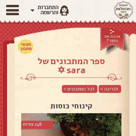
התחברות
והרשמה
אהבת את
הספר?
חפשי
מתכון
ספר המתכונים של
sara ✡
לכריכה >
לכל המתכונים >
קינוחי כוסות
248 צפיות