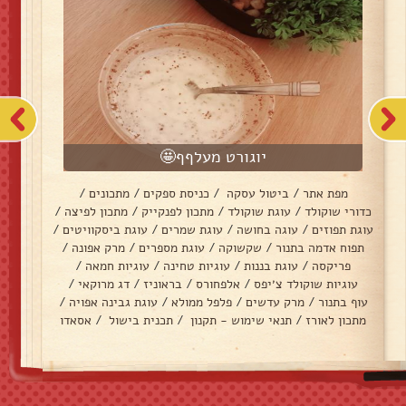
יוגורט מעלףף🤩
מפת אתר
/
ביטול עסקה
/
כניסת ספקים
/
מתכונים
/
כדורי שוקולד
/
עוגת שוקולד
/
מתכון לפנקייק
/
מתכון לפיצה
/
עוגת תפוזים
/
עוגה בחושה
/
עוגת שמרים
/
עוגת ביסקוויטים
/
תפוח אדמה בתנור
/
שקשוקה
/
עוגת מספרים
/
מרק אפונה
/
פריקסה
/
עוגת בננות
/
עוגיות טחינה
/
עוגיות חמאה
/
עוגיות שוקולד צ׳יפס
/
אלפחורס
/
בראוניז
/
דג מרוקאי
/
עוף בתנור
/
מרק עדשים
/
פלפל ממולא
/
עוגת גבינה אפויה
/
מתכון לאורז
/
תנאי שימוש - תקנון
/
תכנית בישול
/
אסאדו