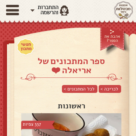
התחברות
והרשמה
אהבת את
הספר?
חפשי
מתכון
ספר המתכונים של
אריאלה ❤️
לכריכה >
לכל המתכונים >
ראשונות
337 צפיות