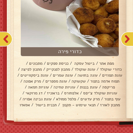
כדורי פירה
מפת אתר
/
ביטול עסקה
/
כניסת ספקים
/
מתכונים
/
כדורי שוקולד
/
עוגת שוקולד
/
מתכון לפנקייק
/
מתכון לפיצה
/
עוגת תפוזים
/
עוגה בחושה
/
עוגת שמרים
/
עוגת ביסקוויטים
/
תפוח אדמה בתנור
/
שקשוקה
/
עוגת מספרים
/
מרק אפונה
/
פריקסה
/
עוגת בננות
/
עוגיות טחינה
/
עוגיות חמאה
/
עוגיות שוקולד צ׳יפס
/
אלפחורס
/
בראוניז
/
דג מרוקאי
/
עוף בתנור
/
מרק עדשים
/
פלפל ממולא
/
עוגת גבינה אפויה
/
מתכון לאורז
/
תנאי שימוש - תקנון
/
תכנית בישול
/
אסאדו