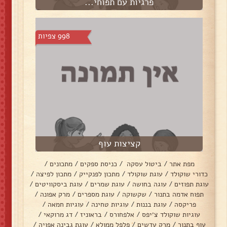
פרגיות עם תפוחי...
998 צפיות
קציצות עוף
מפת אתר
/
ביטול עסקה
/
כניסת ספקים
/
מתכונים
/
כדורי שוקולד
/
עוגת שוקולד
/
מתכון לפנקייק
/
מתכון לפיצה
/
עוגת תפוזים
/
עוגה בחושה
/
עוגת שמרים
/
עוגת ביסקוויטים
/
תפוח אדמה בתנור
/
שקשוקה
/
עוגת מספרים
/
מרק אפונה
/
פריקסה
/
עוגת בננות
/
עוגיות טחינה
/
עוגיות חמאה
/
עוגיות שוקולד צ׳יפס
/
אלפחורס
/
בראוניז
/
דג מרוקאי
/
עוף בתנור
/
מרק עדשים
/
פלפל ממולא
/
עוגת גבינה אפויה
/