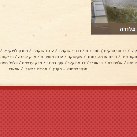
פלודה
קה
/
כניסת ספקים
/
מתכונים
/
כדורי שוקולד
/
עוגת שוקולד
/
מתכון לפנקייק
/
סקוויטים
/
תפוח אדמה בתנור
/
שקשוקה
/
עוגת מספרים
/
מרק אפונה
/
פריקסה
צ׳יפס
/
אלפחורס
/
בראוניז
/
דג מרוקאי
/
עוף בתנור
/
מרק עדשים
/
פלפל ממול
תנאי שימוש - תקנון
/
תכנית בישול
/
אסאדו