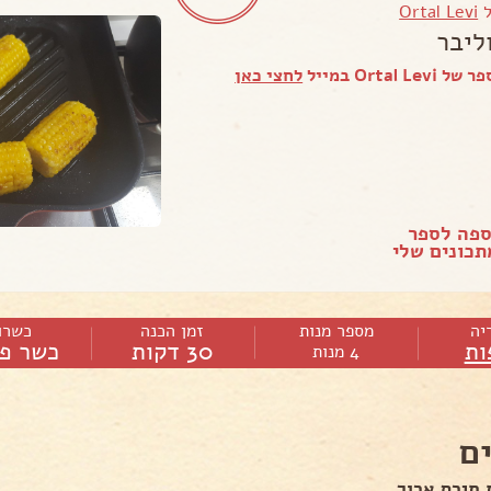
ל
Ortal Levi
ליבר
Ortal L במייל
לחצי כאן
ספה לספר
כונים שלי
יה
מספר מנות
זמן הכנה
כשרו
ות
30 דקות
כשר פר
4 מנות
ם