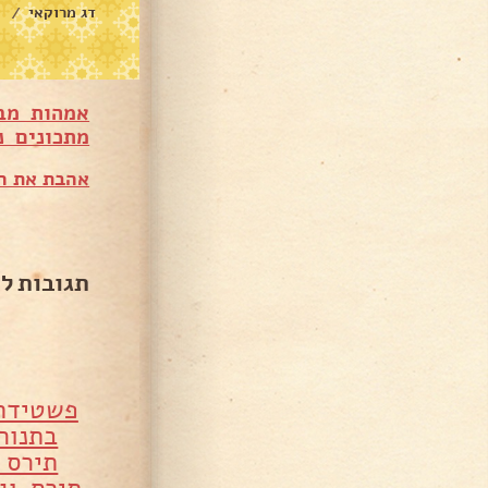
דג מרוקאי
/
אמהות מב
מתכונים נ
אהבת את המ
תגובות ל
פשטידת
בתנור
תירס 