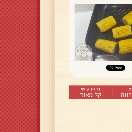
ת
דרגת קושי
ווה
קל מאוד