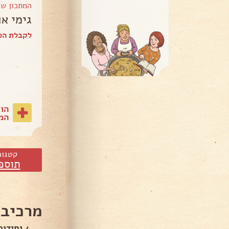
המתכון ש
גימי או
לקבלת הספר של evi
הו
המת
קטגור
תוספ
מרכיבי
4 יחידות תירס ארוך