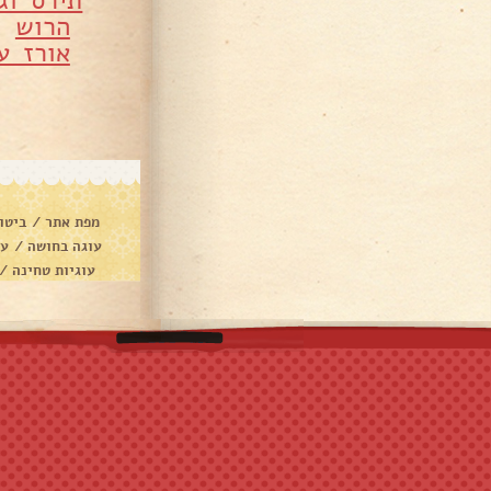
תירס וג
הרוש
•
אורז ע
מפת אתר
/
ביטו
עוגה בחושה
/
עו
עוגיות טחינה
/