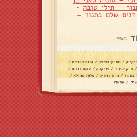
נז – סוניה סאני בן
ור – תילי טובה
•
דניס שלם בתנור –
ד
נקייק
/
מתכון לפיצה
/
עוגת תפוזים
/
מרק אפונה
/
פריקסה
/
עוגת בננות
/
 בתנור
/
מרק עדשים
/
פלפל ממולא
/
שול
/
אסאדו