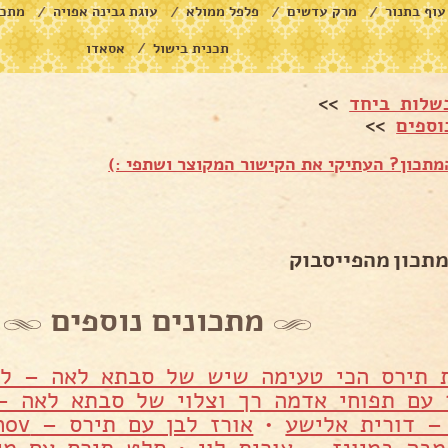
עוף בתנור
מרק עדשים
פלפל ממולא
עוגת גבינה אפויה
מתכו
/
/
/
/
תכנית בישול
אסאדו
/
שלות ביחד
>>
וספים
>>
תכון? העתיקי את הקישור המקוצר ושתפי :)
מתכון מהפייסבוק
מתכונים נוספים
 תירס הכי טעימה שיש של סבתא לאה – לא
 עם תפוחי אדמה רך וצלוי של סבתא לאה –
– דורית אלישע
•
אורז לבן עם תירס – Yana Aminov