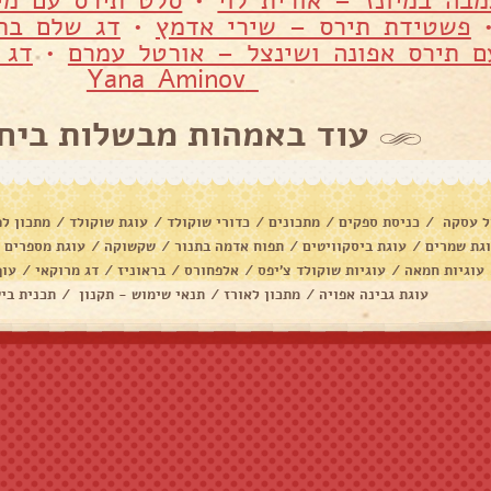
מבה במיונז – אורית לוי
•
סלט תירס עם מיו
פשטידת תירס – שירי אדמץ
•
דג שלם בתנ
ם תירס אפונה ושינצל – אורטל עמרם
•
דג 
Yana Aminov
עוד באמהות מבשלות ביח
ל עסקה
/
כניסת ספקים
/
מתכונים
/
כדורי שוקולד
/
עוגת שוקולד
/
מתכון לפ
גת שמרים
/
עוגת ביסקוויטים
/
תפוח אדמה בתנור
/
שקשוקה
/
עוגת מספרים
/
עוגיות חמאה
/
עוגיות שוקולד צ׳יפס
/
אלפחורס
/
בראוניז
/
דג מרוקאי
/
עוף
עוגת גבינה אפויה
/
מתכון לאורז
/
תנאי שימוש - תקנון
/
תכנית בי