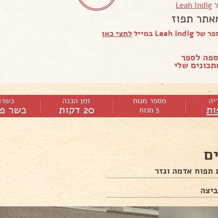
ל
Leah Indig
אתר תפוז
Leah In במייל
לחצי כאן
ספה לספר
כונים שלי
יה
מספר מנות
זמן הכנה
כשרו
ות
20 דקות
כשר פר
5 מנות
ם