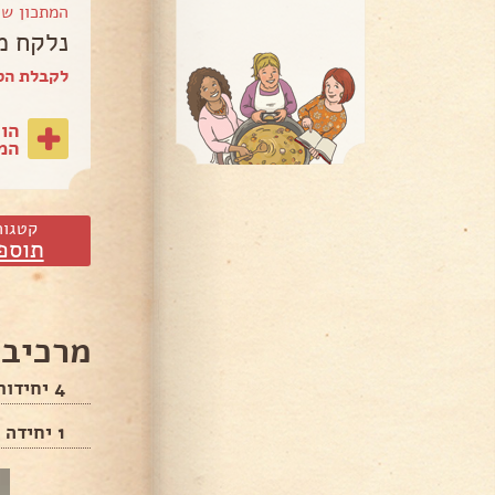
המתכון ש
נלקח מ
לקבלת הספר של dig
הו
המת
קטגור
תוספ
מרכיבי
4 יחידות תפוח אדמה וגזר
1 יחידה ביצה