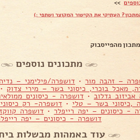
וספים
>>
תכון? העתיקי את הקישור המקוצר ושתפי :)
מתכון מהפייסבוק
מתכונים נוספים
פרה – זהבה מור
•
דושפרה/פילימני – נדיה 
, מאכל בוכרי, כיסוני בשר – מירי צדוק
•
אביזוב גדלוב
•
דושפרה - כיסונים ממולאי
 ,כיסוני בשר – טלי
•
דושפרה- רק כיסוני
 - כיסונים – יפה רייפלר
•
דושפרה קווקזי
דושפרה - כיסונים – יפה רייפלר
עוד באמהות מבשלות ביח