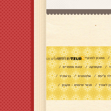
מתכון לפנקייק
מתכון לפיצה
/
/
/
ר
שקשוקה
עוגת מספרים
/
/
/
לד צ׳יפס
אלפחורס
בראוניז
/
/
/
ן לאורז
תנאי שימוש - תקנון
/
/