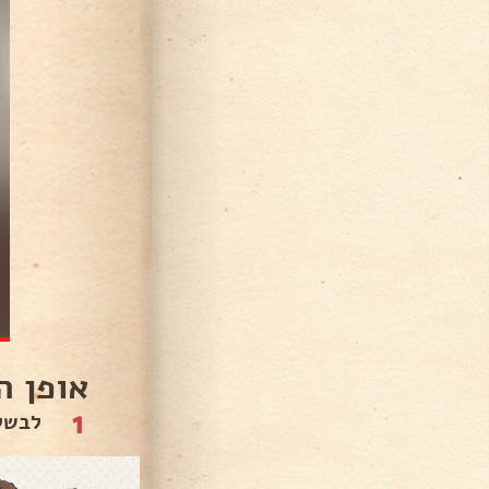
אופן ה
1
לבשל