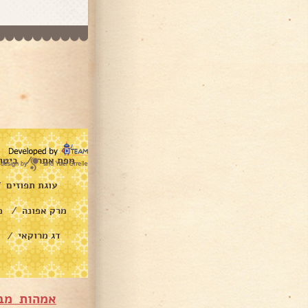
מפת אתר
ביטו
/
עוגת תפוזים
/
מרק אפונה
פ
/
דג מרוקאי
/
אמהות מב