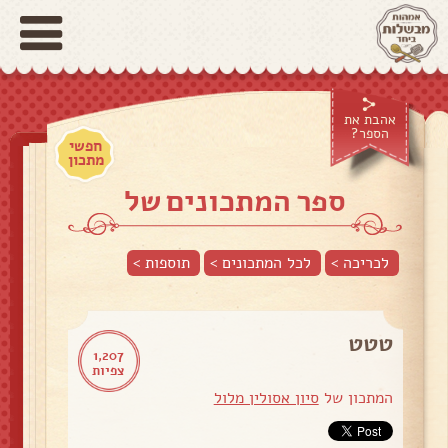
אהבת את
הספר?
חפשי
מתכון
ספר המתכונים של
לכריכה >
לכל המתכונים >
תוספות
>
טטט
1,207
צפיות
המתכון של
סיון אסולין מלול