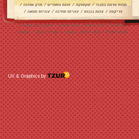
תפוח אדמה בתנור
/
שקשוקה
/
עוגת מספרים
/
מרק אפונה
/
פריקסה
/
עוגת בננות
/
עוגיות טחינה
/
עוגיות חמאה
/
עוגיות שוקולד צ׳יפס
/
אלפחורס
/
בראוניז
/
דג מרוקאי
/
עוף בתנור
/
מרק עדשים
/
פלפל ממולא
/
עוגת גבינה אפויה
/
מתכון לאורז
/
תנאי שימוש - תקנון
/
תכנית בישול
/
אסאדו