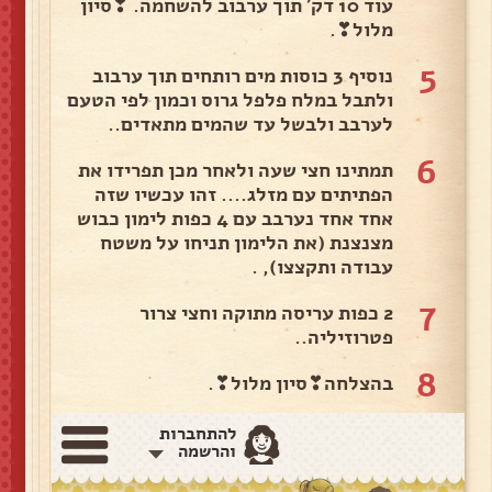
עוד 10 דק' תוך ערבוב להשחמה. ❣סיון
מלול❣.
5
נוסיף 3 כוסות מים רותחים תוך ערבוב
ולתבל במלח פלפל גרוס וכמון לפי הטעם
לערבב ולבשל עד שהמים מתאדים..
6
תמתינו חצי שעה ולאחר מכן תפרידו את
הפתיתים עם מזלג.... זהו עכשיו שזה
אחד אחד נערבב עם 4 כפות לימון כבוש
מצנצנת (את הלימון תניחו על משטח
עבודה ותקצצו), .
7
2 כפות עריסה מתוקה וחצי צרור
פטרוזיליה..
8
בהצלחה❣סיון מלול❣.
להתחברות
והרשמה